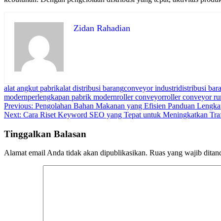
Zidan Rahadian
alat angkut pabrik
alat distribusi barang
conveyor industri
distribusi bar
modern
perlengkapan pabrik modern
roller conveyor
roller conveyor r
Navigasi
Previous:
Pengolahan Bahan Makanan yang Efisien Panduan Lengkap 
Next:
Cara Riset Keyword SEO yang Tepat untuk Meningkatkan Traf
pos
Tinggalkan Balasan
Alamat email Anda tidak akan dipublikasikan.
Ruas yang wajib ditan