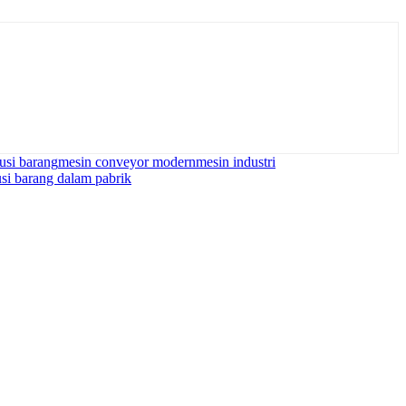
usi barang
mesin conveyor modern
mesin industri
busi barang dalam pabrik