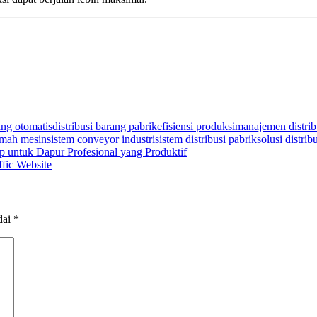
ang otomatis
distribusi barang pabrik
efisiensi produksi
manajemen distrib
umah mesin
sistem conveyor industri
sistem distribusi pabrik
solusi distri
untuk Dapur Profesional yang Produktif
fic Website
dai
*