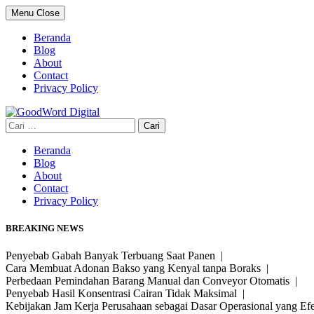
Skip
Menu
Close
to
content
Beranda
Blog
About
Contact
Privacy Policy
Cari
untuk:
Beranda
Blog
About
Contact
Privacy Policy
BREAKING NEWS
Penyebab Gabah Banyak Terbuang Saat Panen |
Cara Membuat Adonan Bakso yang Kenyal tanpa Boraks |
Perbedaan Pemindahan Barang Manual dan Conveyor Otomatis |
Penyebab Hasil Konsentrasi Cairan Tidak Maksimal |
Kebijakan Jam Kerja Perusahaan sebagai Dasar Operasional yang Ef