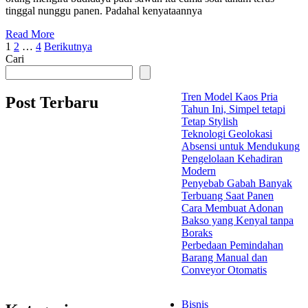
tinggal nunggu panen. Padahal kenyataannya
Read More
Paginasi
1
2
…
4
Berikutnya
Cari
pos
Tren Model Kaos Pria
Post Terbaru
Tahun Ini, Simpel tetapi
Tetap Stylish
Teknologi Geolokasi
Absensi untuk Mendukung
Pengelolaan Kehadiran
Modern
Penyebab Gabah Banyak
Terbuang Saat Panen
Cara Membuat Adonan
Bakso yang Kenyal tanpa
Boraks
Perbedaan Pemindahan
Barang Manual dan
Conveyor Otomatis
Bisnis