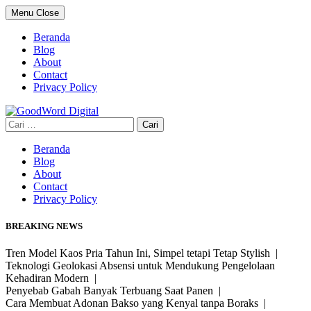
Skip
Menu
Close
to
content
Beranda
Blog
About
Contact
Privacy Policy
Cari
untuk:
Beranda
Blog
About
Contact
Privacy Policy
BREAKING NEWS
Tren Model Kaos Pria Tahun Ini, Simpel tetapi Tetap Stylish |
Teknologi Geolokasi Absensi untuk Mendukung Pengelolaan
Kehadiran Modern |
Penyebab Gabah Banyak Terbuang Saat Panen |
Cara Membuat Adonan Bakso yang Kenyal tanpa Boraks |