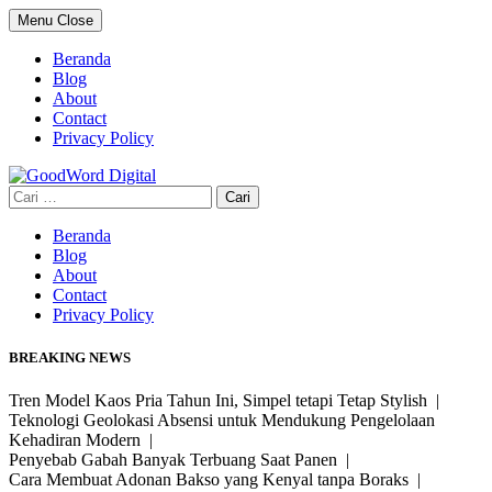
Skip
Menu
Close
to
content
Beranda
Blog
About
Contact
Privacy Policy
Cari
untuk:
Beranda
Blog
About
Contact
Privacy Policy
BREAKING NEWS
Tren Model Kaos Pria Tahun Ini, Simpel tetapi Tetap Stylish |
Teknologi Geolokasi Absensi untuk Mendukung Pengelolaan
Kehadiran Modern |
Penyebab Gabah Banyak Terbuang Saat Panen |
Cara Membuat Adonan Bakso yang Kenyal tanpa Boraks |