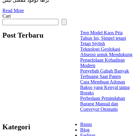
نراها كوقود مفضل ليس
Read More
Cari
Tren Model Kaos Pria
Post Terbaru
Tahun Ini, Simpel tetapi
Tetap Stylish
Teknologi Geolokasi
Absensi untuk Mendukung
Pengelolaan Kehadiran
Modern
Penyebab Gabah Banyak
Terbuang Saat Panen
Cara Membuat Adonan
Bakso yang Kenyal tanpa
Boraks
Perbedaan Pemindahan
Barang Manual dan
Conveyor Otomatis
Bisnis
Kategori
Blog
Fashion