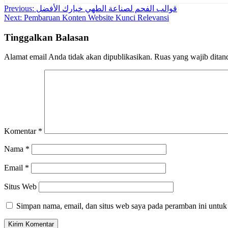
Navigasi
Previous:
قوالب الفحم لصناعة الطهي خيارك الأفضل
Next:
Pembaruan Konten Website Kunci Relevansi
pos
Tinggalkan Balasan
Alamat email Anda tidak akan dipublikasikan.
Ruas yang wajib ditan
Komentar
*
Nama
*
Email
*
Situs Web
Simpan nama, email, dan situs web saya pada peramban ini untuk