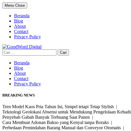
Skip
Menu
Close
to
content
Beranda
Blog
About
Contact
Privacy Policy
Cari
untuk:
Beranda
Blog
About
Contact
Privacy Policy
BREAKING NEWS
Tren Model Kaos Pria Tahun Ini, Simpel tetapi Tetap Stylish |
Teknologi Geolokasi Absensi untuk Mendukung Pengelolaan Kehad
Penyebab Gabah Banyak Terbuang Saat Panen |
Cara Membuat Adonan Bakso yang Kenyal tanpa Boraks |
Perbedaan Pemindahan Barang Manual dan Conveyor Otomatis |