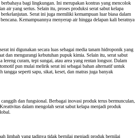
ak berbahaya bagi lingkungan. Ini merupakan kontras yang mencolok
air yang serius. Selain itu, proses produksi serat sabut kelapa
 berkelanjutan. Serat ini juga memiliki kemampuan luar biasa dalam
sca bencana. Kemampuannya menyerap air hingga delapan kali beratnya
 serat ini digunakan secara luas sebagai media tanam hidroponik yang
 dan mengurangi kebutuhan pupuk kimia. Selain itu, serat sabut
da lereng curam, tepi sungai, atau area yang rentan longsor. Dalam
tomotif pun mulai melirik serat ini sebagai bahan alternatif untuk
 tangga seperti sapu, sikat, keset, dan matras juga banyak
 canggih dan fungsional. Berbagai inovasi produk terus bermunculan,
 Kreativitas dalam mengolah serat sabut kelapa menjadi produk
lobal.
h limbah yang tadinya tidak bernilai menjadi produk bernilai