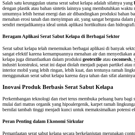
Salah satu keunggulan utama serat sabut kelapa adalah sifatnya yang
dengan plastik atau bahan sintetis lainnya yang membutuhkan waktu ra
umumnya lebih hemat energi dan air dibandingkan produksi bahan bak
menahan erosi tanah dan menyimpan air, yang sangat berguna dalam pr
sendiri menjadikannya ideal untuk aplikasi hortikultura dan hidrografi
Beragam Aplikasi Serat Sabut Kelapa di Berbagai Sektor
Serat sabut kelapa telah menemukan berbagai aplikasi di banyak sekto
sangat efektif karena kemampuannya menahan air dan menyediakan ae
kelapa juga dimanfaatkan dalam produksi
geotextile
atau
cocomesh
,
industri konstruksi, serat ini dapat diolah menjadi papan partikel atau
interior mobil yang lebih ringan, lebih kuat, dan tentunya ramah ling
menggunakan serat sabut kelapa karena daya tahan dan sifat alaminya
Inovasi Produk Berbasis Serat Sabut Kelapa
Perkembangan teknologi dan riset terus membuka peluang baru bagi s
mulai dari matras organik yang hipoalergenik, karpet ramah lingkunga
bernilai tambah tinggi menjadi kunci untuk memaksimalkan potensi ekon
Peran Penting dalam Ekonomi Sirkular
Pemanfaatan serat sabut kelapa secara berkelanjutan merupakan conto