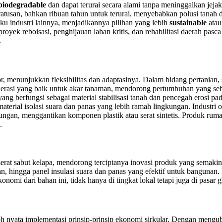
biodegradable
dan dapat terurai secara alami tanpa meninggalkan jej
tusan, bahkan ribuan tahun untuk terurai, menyebabkan polusi tanah dan 
u industri lainnya, menjadikannya pilihan yang lebih
sustainable
atau
oyek reboisasi, penghijauan lahan kritis, dan rehabilitasi daerah pa
.
r, menunjukkan fleksibilitas dan adaptasinya. Dalam bidang pertanian,
rasi yang baik untuk akar tanaman, mendorong pertumbuhan yang sehat
 yang berfungsi sebagai material stabilisasi tanah dan pencegah erosi pa
 material isolasi suara dan panas yang lebih ramah lingkungan. Industri o
kungan, menggantikan komponen plastik atau serat sintetis. Produk rumah
.
erat sabut kelapa, mendorong terciptanya inovasi produk yang semakin
n, hingga panel insulasi suara dan panas yang efektif untuk bangunan.
omi dari bahan ini, tidak hanya di tingkat lokal tetapi juga di pasar g
h nyata implementasi prinsip-prinsip ekonomi sirkular. Dengan menguba