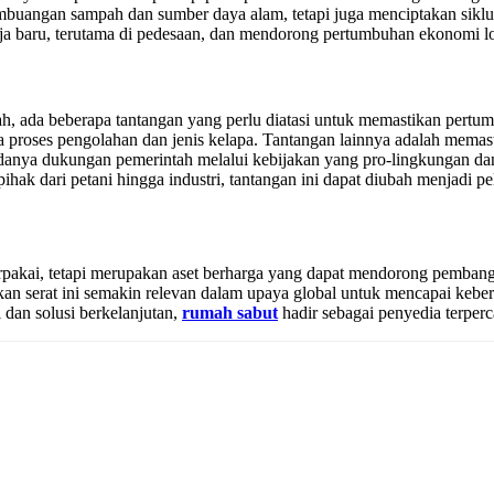
mbuangan sampah dan sumber daya alam, tetapi juga menciptakan siklus 
 baru, terutama di pedesaan, dan mendorong pertumbuhan ekonomi lok
h, ada beberapa tantangan yang perlu diatasi untuk memastikan pertumbu
pada proses pengolahan dan jenis kelapa. Tantangan lainnya adalah mem
ya dukungan pemerintah melalui kebijakan yang pro-lingkungan dan inse
ihak dari petani hingga industri, tantangan ini dapat diubah menjadi pe
terpakai, tetapi merupakan aset berharga yang dapat mendorong pemban
n serat ini semakin relevan dalam upaya global untuk mencapai keberl
 dan solusi berkelanjutan,
rumah sabut
hadir sebagai penyedia terper