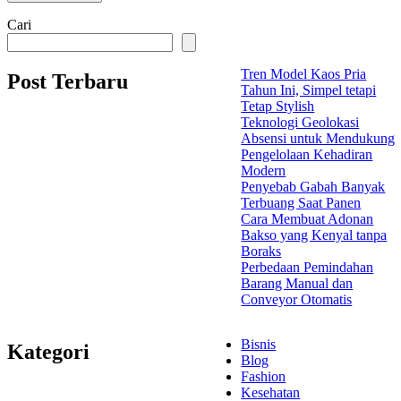
Cari
Tren Model Kaos Pria
Post Terbaru
Tahun Ini, Simpel tetapi
Tetap Stylish
Teknologi Geolokasi
Absensi untuk Mendukung
Pengelolaan Kehadiran
Modern
Penyebab Gabah Banyak
Terbuang Saat Panen
Cara Membuat Adonan
Bakso yang Kenyal tanpa
Boraks
Perbedaan Pemindahan
Barang Manual dan
Conveyor Otomatis
Bisnis
Kategori
Blog
Fashion
Kesehatan