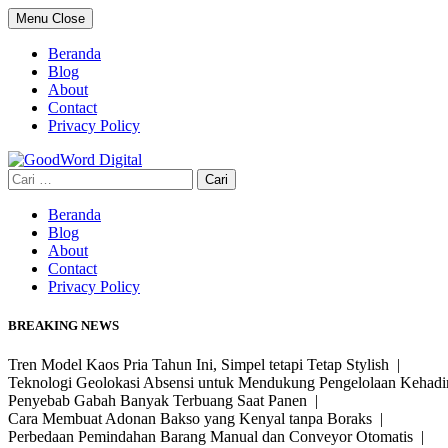
Skip
Menu
Close
to
content
Beranda
Blog
About
Contact
Privacy Policy
Cari
untuk:
Beranda
Blog
About
Contact
Privacy Policy
BREAKING NEWS
Tren Model Kaos Pria Tahun Ini, Simpel tetapi Tetap Stylish |
Teknologi Geolokasi Absensi untuk Mendukung Pengelolaan Kehad
Penyebab Gabah Banyak Terbuang Saat Panen |
Cara Membuat Adonan Bakso yang Kenyal tanpa Boraks |
Perbedaan Pemindahan Barang Manual dan Conveyor Otomatis |