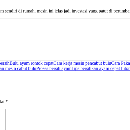
sendiri di rumah, mesin ini jelas jadi investasi yang patut di pertimb
ersih
Bulu ayam rontok cepat
Cara kerja mesin pencabut bulu
Cara Paka
an mesin cabut bulu
Proses bersih ayam
Tips bersihkan ayam cepat
Tutor
dai
*