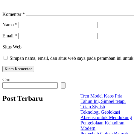
Komentar
*
Nama
*
Email
*
Situs Web
Simpan nama, email, dan situs web saya pada peramban ini untuk
Cari
Tren Model Kaos Pria
Post Terbaru
Tahun Ini, Simpel tetapi
Tetap Stylish
Teknologi Geolokasi
Absensi untuk Mendukung
Pengelolaan Kehadiran
Modern
Penyebab Gabah Banyak