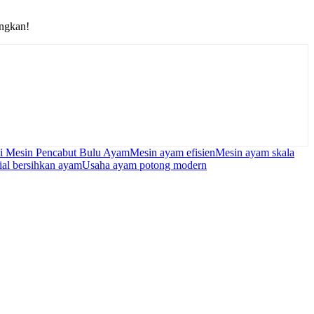
angkan!
i Mesin Pencabut Bulu Ayam
Mesin ayam efisien
Mesin ayam skala
ial bersihkan ayam
Usaha ayam potong modern