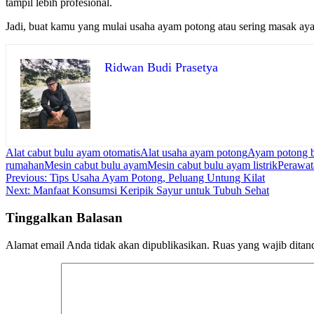
tampil lebih profesional.
Jadi, buat kamu yang mulai usaha ayam potong atau sering masak ayam 
Ridwan Budi Prasetya
Alat cabut bulu ayam otomatis
Alat usaha ayam potong
Ayam potong b
rumahan
Mesin cabut bulu ayam
Mesin cabut bulu ayam listrik
Perawat
Navigasi
Previous:
Tips Usaha Ayam Potong, Peluang Untung Kilat
Next:
Manfaat Konsumsi Keripik Sayur untuk Tubuh Sehat
pos
Tinggalkan Balasan
Alamat email Anda tidak akan dipublikasikan.
Ruas yang wajib ditan