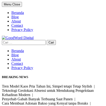
Skip
Menu
Close
to
content
Beranda
Blog
About
Contact
Privacy Policy
Cari
untuk:
Beranda
Blog
About
Contact
Privacy Policy
BREAKING NEWS
Tren Model Kaos Pria Tahun Ini, Simpel tetapi Tetap Stylish |
Teknologi Geolokasi Absensi untuk Mendukung Pengelolaan
Kehadiran Modern |
Penyebab Gabah Banyak Terbuang Saat Panen |
Cara Membuat Adonan Bakso yang Kenyal tanpa Boraks |