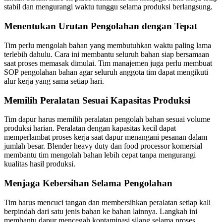
stabil dan mengurangi waktu tunggu selama produksi berlangsung.
Menentukan Urutan Pengolahan dengan Tepat
Tim perlu mengolah bahan yang membutuhkan waktu paling lama
terlebih dahulu. Cara ini membantu seluruh bahan siap bersamaan
saat proses memasak dimulai. Tim manajemen juga perlu membuat
SOP pengolahan bahan agar seluruh anggota tim dapat mengikuti
alur kerja yang sama setiap hari.
Memilih Peralatan Sesuai Kapasitas Produksi
Tim dapur harus memilih peralatan pengolah bahan sesuai volume
produksi harian. Peralatan dengan kapasitas kecil dapat
memperlambat proses kerja saat dapur menangani pesanan dalam
jumlah besar. Blender heavy duty dan food processor komersial
membantu tim mengolah bahan lebih cepat tanpa mengurangi
kualitas hasil produksi.
Menjaga Kebersihan Selama Pengolahan
Tim harus mencuci tangan dan membersihkan peralatan setiap kali
berpindah dari satu jenis bahan ke bahan lainnya. Langkah ini
membantu dapur mencegah kontaminasi silang selama proses