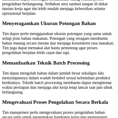
pengolahan berlangsung. Sediakan area sanitasi tangan di dekat
stasiun kerja agar tim lebih mudah menjaga kebersihan selama
operasional berjalan.
Menyeragamkan Ukuran Potongan Bahan
Tim dapur perlu menggunakan ukuran potongan yang sama untuk
setiap jenis bahan makanan. Potongan yang seragam membantu
bahan matang secara merata dan menjaga konsistensi rasa masakan.
Tim juga dapat memakai alat bantu pemotong agar proses
pengolahan berjalan lebih cepat dan rapi.
Memanfaatkan Teknik Batch Processing
Tim dapat mengolah bahan dalam jumlah besar sekaligus lalu
menyimpannya dalam wadah berlabel sesuai kebutuhan produksi
berikutnya. Teknik batch processing membantu dapur menghemat
waktu persiapan dan menjaga alur kerja tetap lancar saat jam sibuk
berlangsung.
Mengevaluasi Proses Pengolahan Secara Berkala
Tim manajemen perlu mengevaluasi proses pengolahan bahan
secara rutin untuk menemukan hambatan kerja dan mengurangi