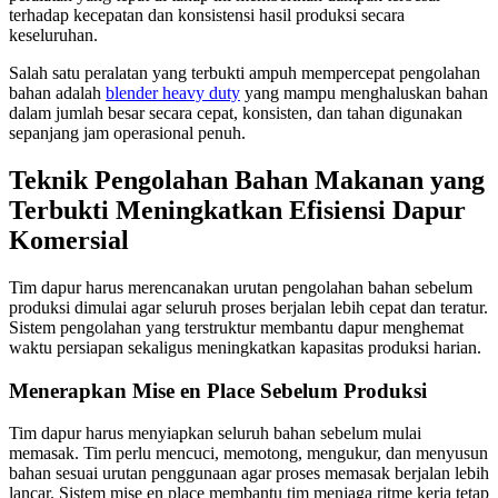
terhadap kecepatan dan konsistensi hasil produksi secara
keseluruhan.
Salah satu peralatan yang terbukti ampuh mempercepat pengolahan
bahan adalah
blender heavy duty
yang mampu menghaluskan bahan
dalam jumlah besar secara cepat, konsisten, dan tahan digunakan
sepanjang jam operasional penuh.
Teknik Pengolahan Bahan Makanan yang
Terbukti Meningkatkan Efisiensi Dapur
Komersial
Tim dapur harus merencanakan urutan pengolahan bahan sebelum
produksi dimulai agar seluruh proses berjalan lebih cepat dan teratur.
Sistem pengolahan yang terstruktur membantu dapur menghemat
waktu persiapan sekaligus meningkatkan kapasitas produksi harian.
Menerapkan Mise en Place Sebelum Produksi
Tim dapur harus menyiapkan seluruh bahan sebelum mulai
memasak. Tim perlu mencuci, memotong, mengukur, dan menyusun
bahan sesuai urutan penggunaan agar proses memasak berjalan lebih
lancar. Sistem mise en place membantu tim menjaga ritme kerja tetap