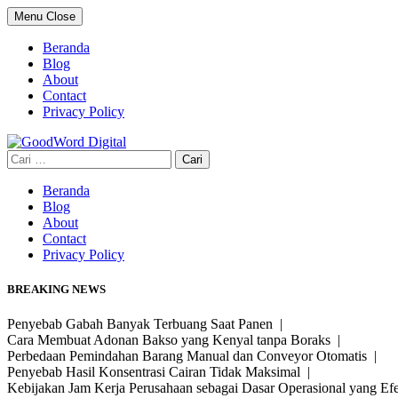
Skip
Menu
Close
to
content
Beranda
Blog
About
Contact
Privacy Policy
Cari
untuk:
Beranda
Blog
About
Contact
Privacy Policy
BREAKING NEWS
Penyebab Gabah Banyak Terbuang Saat Panen |
Cara Membuat Adonan Bakso yang Kenyal tanpa Boraks |
Perbedaan Pemindahan Barang Manual dan Conveyor Otomatis |
Penyebab Hasil Konsentrasi Cairan Tidak Maksimal |
Kebijakan Jam Kerja Perusahaan sebagai Dasar Operasional yang Ef