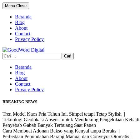
Skip
Menu
Close
to
content
Beranda
Blog
About
Contact
Privacy Policy
Cari
untuk:
Beranda
Blog
About
Contact
Privacy Policy
BREAKING NEWS
Tren Model Kaos Pria Tahun Ini, Simpel tetapi Tetap Stylish |
Teknologi Geolokasi Absensi untuk Mendukung Pengelolaan Kehad
Penyebab Gabah Banyak Terbuang Saat Panen |
Cara Membuat Adonan Bakso yang Kenyal tanpa Boraks |
Perbedaan Pemindahan Barang Manual dan Conveyor Otomatis |