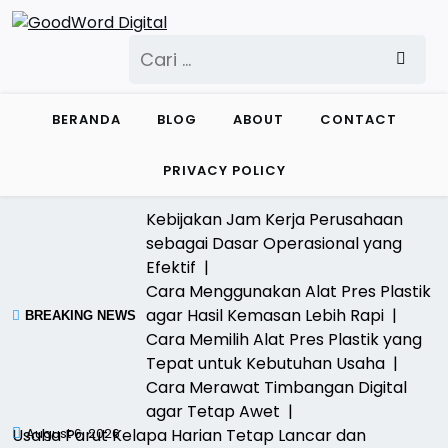
Skip
to
Cari
content
untuk:
BERANDA
BLOG
ABOUT
CONTACT
PRIVACY POLICY
Kebijakan Jam Kerja Perusahaan
sebagai Dasar Operasional yang
Efektif |
Cara Menggunakan Alat Pres Plastik
agar Hasil Kemasan Lebih Rapi |
BREAKING NEWS
Cara Memilih Alat Pres Plastik yang
Tepat untuk Kebutuhan Usaha |
Cara Merawat Timbangan Digital
agar Tetap Awet |
Usaha Parut Kelapa Harian Tetap Lancar dan
August 6, 2026