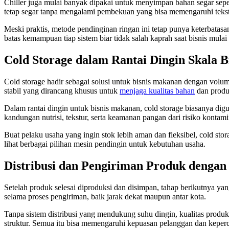
Chiller juga mulai banyak dipakai untuk menyimpan bahan segar sepe
tetap segar tanpa mengalami pembekuan yang bisa memengaruhi teks
Meski praktis, metode pendinginan ringan ini tetap punya keterbatas
batas kemampuan tiap sistem biar tidak salah kaprah saat bisnis mula
Cold Storage dalam Rantai Dingin Skala B
Cold storage hadir sebagai solusi untuk bisnis makanan dengan volu
stabil yang dirancang khusus untuk
menjaga kualitas bahan
dan produ
Dalam rantai dingin untuk bisnis makanan, cold storage biasanya di
kandungan nutrisi, tekstur, serta keamanan pangan dari risiko kontamin
Buat pelaku usaha yang ingin stok lebih aman dan fleksibel, cold sto
lihat berbagai pilihan mesin pendingin untuk kebutuhan usaha.
Distribusi dan Pengiriman Produk dengan
Setelah produk selesai diproduksi dan disimpan, tahap berikutnya yan
selama proses pengiriman, baik jarak dekat maupun antar kota.
Tanpa sistem distribusi yang mendukung suhu dingin, kualitas produ
struktur. Semua itu bisa memengaruhi kepuasan pelanggan dan keperc