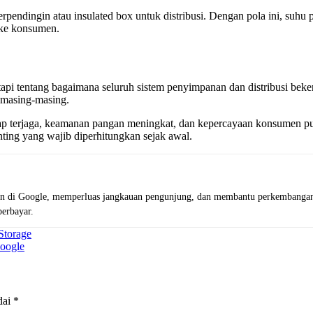
ndingin atau insulated box untuk distribusi. Dengan pola ini, suhu prod
 ke konsumen.
api tentang bagaimana seluruh sistem penyimpanan dan distribusi bekerj
 masing-masing.
etap terjaga, keamanan pangan meningkat, dan kepercayaan konsumen pu
enting yang wajib diperhitungkan sejak awal.
 di Google, memperluas jangkauan pengunjung, dan membantu perkembangan bis
berbayar.
Storage
oogle
dai
*