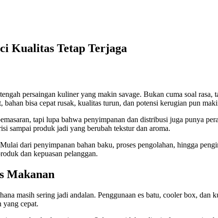
i Kualitas Tetap Terjaga
 tengah persaingan kuliner yang makin savage. Bukan cuma soal rasa, t
bahan bisa cepat rusak, kualitas turun, dan potensi kerugian pun maki
saran, tapi lupa bahwa penyimpanan dan distribusi juga punya peran be
risi sampai produk jadi yang berubah tekstur dan aroma.
ng. Mulai dari penyimpanan bahan baku, proses pengolahan, hingga peng
s produk dan kepuasan pelanggan.
nis Makanan
na masih sering jadi andalan. Penggunaan es batu, cooler box, dan kul
n yang cepat.