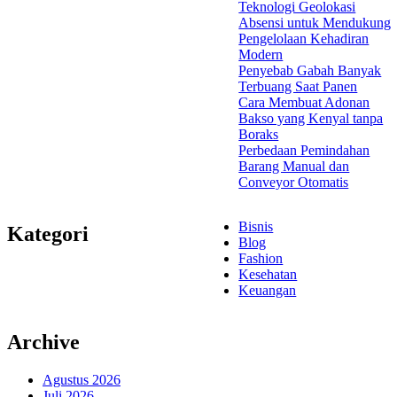
Teknologi Geolokasi
Absensi untuk Mendukung
Pengelolaan Kehadiran
Modern
Penyebab Gabah Banyak
Terbuang Saat Panen
Cara Membuat Adonan
Bakso yang Kenyal tanpa
Boraks
Perbedaan Pemindahan
Barang Manual dan
Conveyor Otomatis
Bisnis
Kategori
Blog
Fashion
Kesehatan
Keuangan
Archive
Agustus 2026
Juli 2026