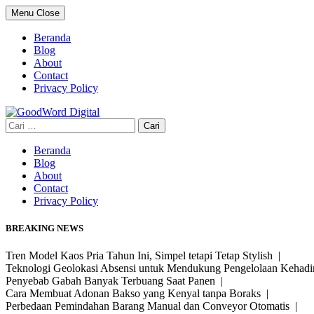
Skip
Menu
Close
to
content
Beranda
Blog
About
Contact
Privacy Policy
Cari
untuk:
Beranda
Blog
About
Contact
Privacy Policy
BREAKING NEWS
Tren Model Kaos Pria Tahun Ini, Simpel tetapi Tetap Stylish |
Teknologi Geolokasi Absensi untuk Mendukung Pengelolaan Kehad
Penyebab Gabah Banyak Terbuang Saat Panen |
Cara Membuat Adonan Bakso yang Kenyal tanpa Boraks |
Perbedaan Pemindahan Barang Manual dan Conveyor Otomatis |