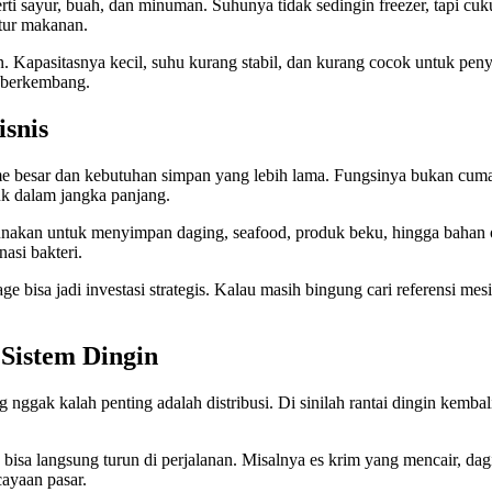
rti sayur, buah, dan minuman. Suhunya tidak sedingin freezer, tapi c
tur makanan.
an. Kapasitasnya kecil, suhu kurang stabil, dan kurang cocok untuk p
i berkembang.
isnis
me besar dan kebutuhan simpan yang lebih lama. Fungsinya bukan cuma
k dalam jangka panjang.
gunakan untuk menyimpan daging, seafood, produk beku, hingga bahan 
asi bakteri.
rage bisa jadi investasi strategis. Kalau masih bingung cari referensi
 Sistem Dingin
g nggak kalah penting adalah distribusi. Di sinilah rantai dingin kemb
k bisa langsung turun di perjalanan. Misalnya es krim yang mencair, d
ayaan pasar.