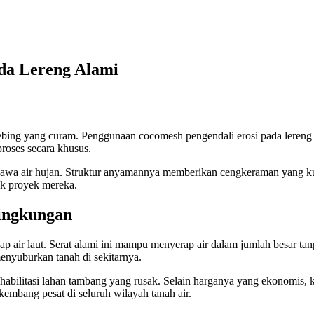
ada Lereng Alami
tebing yang curam. Penggunaan cocomesh pengendali erosi pada lereng m
proses secara khusus.
terbawa air hujan. Struktur anyamannya memberikan cengkeraman yang k
uk proyek mereka.
ingkungan
dap air laut. Serat alami ini mampu menyerap air dalam jumlah besar t
nyuburkan tanah di sekitarnya.
ehabilitasi lahan tambang yang rusak. Selain harganya yang ekonomis, 
kembang pesat di seluruh wilayah tanah air.