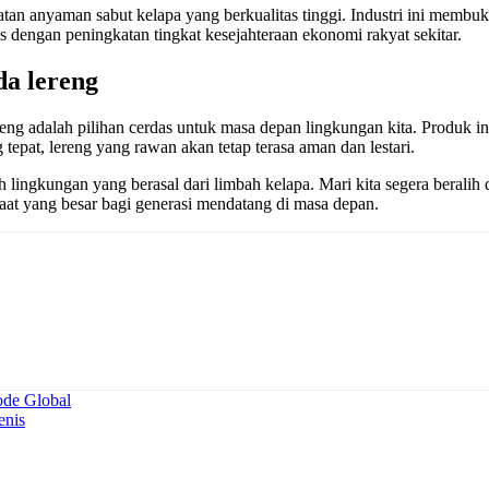
n anyaman sabut kelapa yang berkualitas tinggi. Industri ini membuka
ras dengan peningkatan tingkat kesejahteraan ekonomi rakyat sekitar.
da lereng
ng adalah pilihan cerdas untuk masa depan lingkungan kita. Produk i
pat, lereng yang rawan akan tetap terasa aman dan lestari.
lingkungan yang berasal dari limbah kelapa. Mari kita segera beralih 
aat yang besar bagi generasi mendatang di masa depan.
ode Global
enis