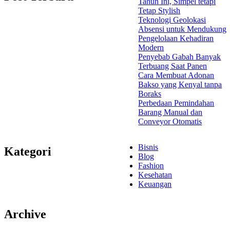
Tahun Ini, Simpel tetapi
Tetap Stylish
Teknologi Geolokasi
Absensi untuk Mendukung
Pengelolaan Kehadiran
Modern
Penyebab Gabah Banyak
Terbuang Saat Panen
Cara Membuat Adonan
Bakso yang Kenyal tanpa
Boraks
Perbedaan Pemindahan
Barang Manual dan
Conveyor Otomatis
Bisnis
Kategori
Blog
Fashion
Kesehatan
Keuangan
Archive