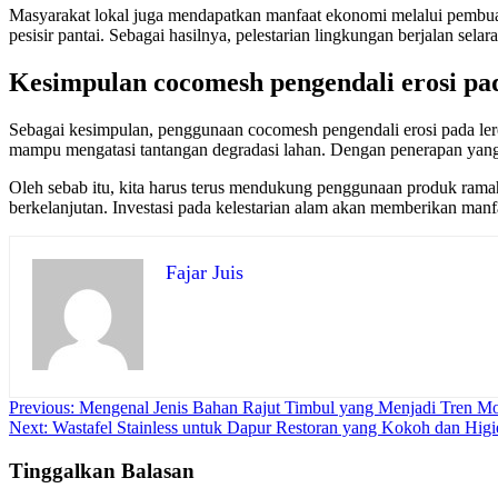
Masyarakat lokal juga mendapatkan manfaat ekonomi melalui pembuata
pesisir pantai. Sebagai hasilnya, pelestarian lingkungan berjalan sela
Kesimpulan cocomesh pengendali erosi pa
Sebagai kesimpulan, penggunaan cocomesh pengendali erosi pada lere
mampu mengatasi tantangan degradasi lahan. Dengan penerapan yang te
Oleh sebab itu, kita harus terus mendukung penggunaan produk ramah 
berkelanjutan. Investasi pada kelestarian alam akan memberikan manf
Fajar Juis
Navigasi
Previous:
Mengenal Jenis Bahan Rajut Timbul yang Menjadi Tren M
Next:
Wastafel Stainless untuk Dapur Restoran yang Kokoh dan Higi
pos
Tinggalkan Balasan