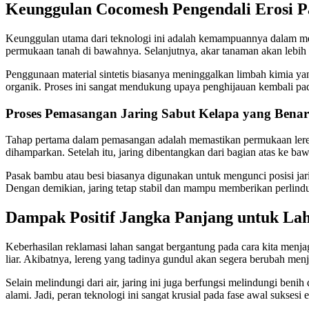
Keunggulan Cocomesh Pengendali Erosi P
Keunggulan utama dari teknologi ini adalah kemampuannya dalam memin
permukaan tanah di bawahnya. Selanjutnya, akar tanaman akan lebih 
Penggunaan material sintetis biasanya meninggalkan limbah kimia ya
organik. Proses ini sangat mendukung upaya penghijauan kembali pad
Proses Pemasangan Jaring Sabut Kelapa yang Benar
Tahap pertama dalam pemasangan adalah memastikan permukaan lereng 
dihamparkan. Setelah itu, jaring dibentangkan dari bagian atas ke ba
Pasak bambu atau besi biasanya digunakan untuk mengunci posisi jaring
Dengan demikian, jaring tetap stabil dan mampu memberikan perlind
Dampak Positif Jangka Panjang untuk La
Keberhasilan reklamasi lahan sangat bergantung pada cara kita menja
liar. Akibatnya, lereng yang tadinya gundul akan segera berubah menja
Selain melindungi dari air, jaring ini juga berfungsi melindungi ben
alami. Jadi, peran teknologi ini sangat krusial pada fase awal suksesi e