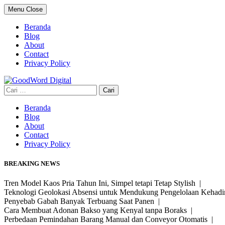
Skip
Menu
Close
to
content
Beranda
Blog
About
Contact
Privacy Policy
Cari
untuk:
Beranda
Blog
About
Contact
Privacy Policy
BREAKING NEWS
Tren Model Kaos Pria Tahun Ini, Simpel tetapi Tetap Stylish |
Teknologi Geolokasi Absensi untuk Mendukung Pengelolaan Kehad
Penyebab Gabah Banyak Terbuang Saat Panen |
Cara Membuat Adonan Bakso yang Kenyal tanpa Boraks |
Perbedaan Pemindahan Barang Manual dan Conveyor Otomatis |