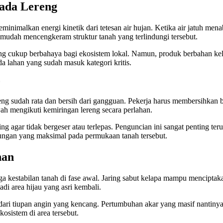
ada Lereng
imalkan energi kinetik dari tetesan air hujan. Ketika air jatuh mena
mudah mencengkeram struktur tanah yang terlindungi tersebut.
ng cukup berbahaya bagi ekosistem lokal. Namun, produk berbahan kela
a lahan yang sudah masuk kategori kritis.
sudah rata dan bersih dari gangguan. Pekerja harus membersihkan bat
wah mengikuti kemiringan lereng secara perlahan.
 agar tidak bergeser atau terlepas. Penguncian ini sangat penting teruta
ungan yang maksimal pada permukaan tanah tersebut.
han
ga kestabilan tanah di fase awal. Jaring sabut kelapa mampu mencipta
di area hijau yang asri kembali.
ih dari tiupan angin yang kencang. Pertumbuhan akar yang masif nantin
kosistem di area tersebut.