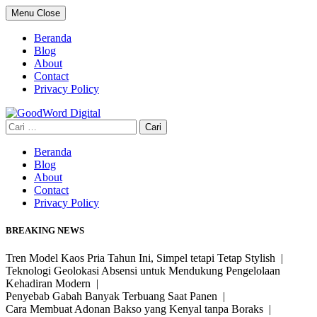
Skip
Menu
Close
to
content
Beranda
Blog
About
Contact
Privacy Policy
Cari
untuk:
Beranda
Blog
About
Contact
Privacy Policy
BREAKING NEWS
Tren Model Kaos Pria Tahun Ini, Simpel tetapi Tetap Stylish |
Teknologi Geolokasi Absensi untuk Mendukung Pengelolaan
Kehadiran Modern |
Penyebab Gabah Banyak Terbuang Saat Panen |
Cara Membuat Adonan Bakso yang Kenyal tanpa Boraks |