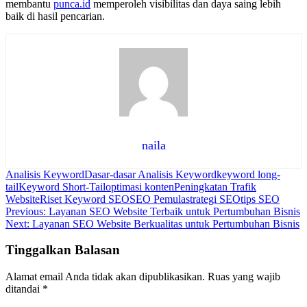
membantu
punca.id
memperoleh visibilitas dan daya saing lebih
baik di hasil pencarian.
naila
Analisis Keyword
Dasar-dasar Analisis Keyword
keyword long-
tail
Keyword Short-Tail
optimasi konten
Peningkatan Trafik
Website
Riset Keyword SEO
SEO Pemula
strategi SEO
tips SEO
Navigasi
Previous:
Layanan SEO Website Terbaik untuk Pertumbuhan Bisnis
Next:
Layanan SEO Website Berkualitas untuk Pertumbuhan Bisnis
pos
Tinggalkan Balasan
Alamat email Anda tidak akan dipublikasikan.
Ruas yang wajib
ditandai
*