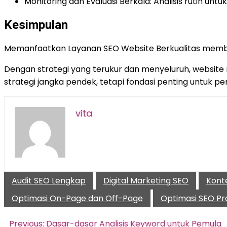
Monitoring dan Evaluasi Berkala: Analisis rutin unt
Kesimpulan
Memanfaatkan Layanan SEO Website Berkualitas membantu
Dengan strategi yang terukur dan menyeluruh, websit
strategi jangka pendek, tetapi fondasi penting untuk per
vita
Audit SEO Lengkap
Digital Marketing SEO
Kont
Optimasi On-Page dan Off-Page
Optimasi SEO Pr
Navigasi
Previous:
Dasar-dasar Analisis Keyword untuk Pemula