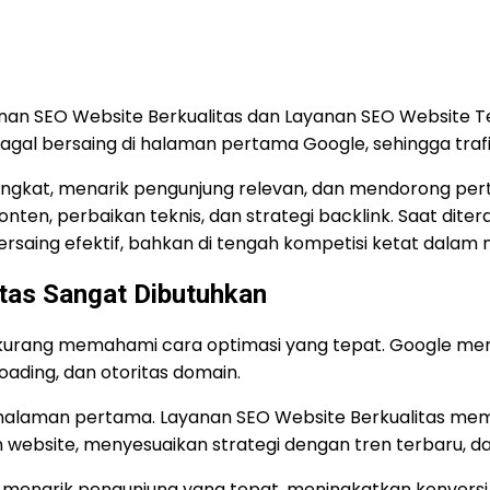
ayanan SEO Website Berkualitas dan Layanan SEO Website
agal bersaing di halaman pertama Google, sehingga trafi
gkat, menarik pengunjung relevan, dan mendorong pert
konten, perbaikan teknis, dan strategi backlink. Saat dit
saing efektif, bahkan di tengah kompetisi ketat dalam 
tas Sangat Dibutuhkan
n kurang memahami cara optimasi yang tepat. Google me
oading, dan otoritas domain.
 halaman pertama. Layanan SEO Website Berkualitas mem
 website, menyesuaikan strategi dengan tren terbaru, d
uga menarik pengunjung yang tepat, meningkatkan konvers