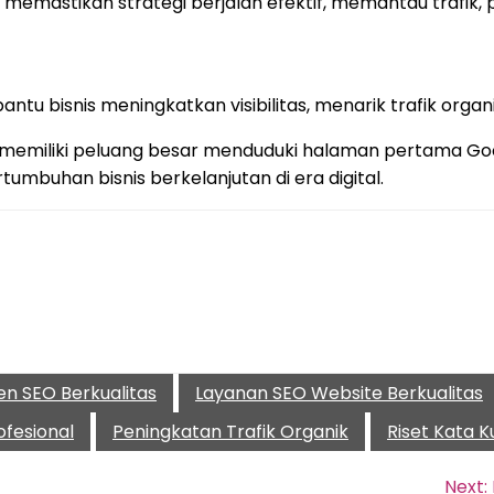
uk memastikan strategi berjalan efektif, memantau trafik,
 bisnis meningkatkan visibilitas, menarik trafik organi
e memiliki peluang besar menduduki halaman pertama Go
tumbuhan bisnis berkelanjutan di era digital.
en SEO Berkualitas
Layanan SEO Website Berkualitas
ofesional
Peningkatan Trafik Organik
Riset Kata K
Next: