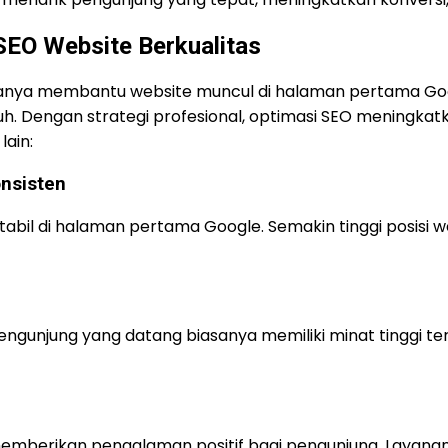
EO Website Berkualitas
hanya membantu website muncul di halaman pertama Goo
 Dengan strategi profesional, optimasi SEO meningkatk
lain:
onsisten
bil di halaman pertama Google. Semakin tinggi posisi we
engunjung yang datang biasanya memiliki minat tinggi t
mberikan pengalaman positif bagi pengunjung. Layanan S