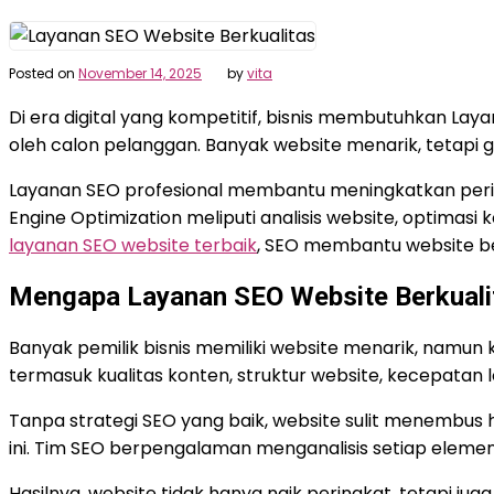
Posted on
November 14, 2025
by
vita
Di era digital yang kompetitif, bisnis membutuhkan L
oleh calon pelanggan. Banyak website menarik, tetapi g
Layanan SEO profesional membantu meningkatkan perin
Engine Optimization meliputi analisis website, optimasi 
layanan SEO website terbaik
, SEO membantu website ber
Mengapa Layanan SEO Website Berkuali
Banyak pemilik bisnis memiliki website menarik, namu
termasuk kualitas konten, struktur website, kecepatan l
Tanpa strategi SEO yang baik, website sulit menembus
ini. Tim SEO berpengalaman menganalisis setiap elemen
Hasilnya, website tidak hanya naik peringkat, tetapi j