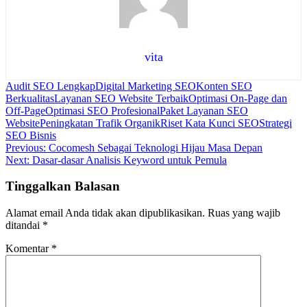
vita
Audit SEO Lengkap
Digital Marketing SEO
Konten SEO
Berkualitas
Layanan SEO Website Terbaik
Optimasi On-Page dan
Off-Page
Optimasi SEO Profesional
Paket Layanan SEO
Website
Peningkatan Trafik Organik
Riset Kata Kunci SEO
Strategi
SEO Bisnis
Navigasi
Previous:
Cocomesh Sebagai Teknologi Hijau Masa Depan
Next:
Dasar-dasar Analisis Keyword untuk Pemula
pos
Tinggalkan Balasan
Alamat email Anda tidak akan dipublikasikan.
Ruas yang wajib
ditandai
*
Komentar
*