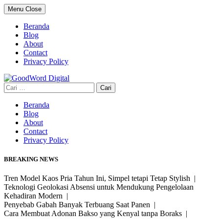
Skip
Menu
Close
to
content
Beranda
Blog
About
Contact
Privacy Policy
Cari
untuk:
Beranda
Blog
About
Contact
Privacy Policy
BREAKING NEWS
Tren Model Kaos Pria Tahun Ini, Simpel tetapi Tetap Stylish |
Teknologi Geolokasi Absensi untuk Mendukung Pengelolaan
Kehadiran Modern |
Penyebab Gabah Banyak Terbuang Saat Panen |
Cara Membuat Adonan Bakso yang Kenyal tanpa Boraks |