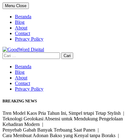
Skip
Menu
Close
to
content
Beranda
Blog
About
Contact
Privacy Policy
Cari
untuk:
Beranda
Blog
About
Contact
Privacy Policy
BREAKING NEWS
Tren Model Kaos Pria Tahun Ini, Simpel tetapi Tetap Stylish |
Teknologi Geolokasi Absensi untuk Mendukung Pengelolaan
Kehadiran Modern |
Penyebab Gabah Banyak Terbuang Saat Panen |
Cara Membuat Adonan Bakso yang Kenyal tanpa Boraks |