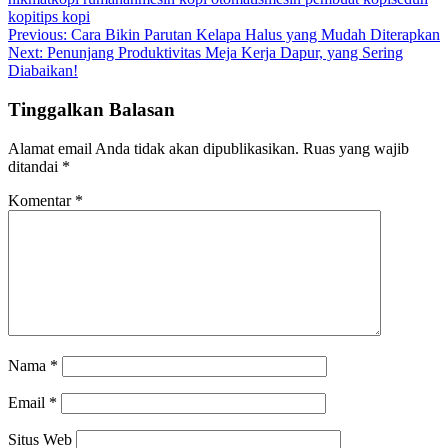
kopi
tips kopi
Navigasi
Previous:
Cara Bikin Parutan Kelapa Halus yang Mudah Diterapkan
Next:
Penunjang Produktivitas Meja Kerja Dapur, yang Sering
pos
Diabaikan!
Tinggalkan Balasan
Alamat email Anda tidak akan dipublikasikan.
Ruas yang wajib
ditandai
*
Komentar
*
Nama
*
Email
*
Situs Web