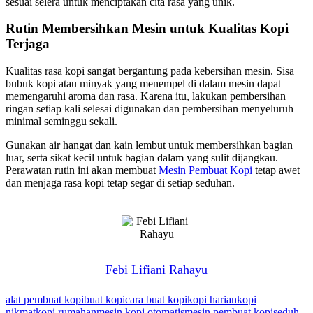
sesuai selera untuk menciptakan cita rasa yang unik.
Rutin Membersihkan Mesin untuk Kualitas Kopi
Terjaga
Kualitas rasa kopi sangat bergantung pada kebersihan mesin. Sisa
bubuk kopi atau minyak yang menempel di dalam mesin dapat
memengaruhi aroma dan rasa. Karena itu, lakukan pembersihan
ringan setiap kali selesai digunakan dan pembersihan menyeluruh
minimal seminggu sekali.
Gunakan air hangat dan kain lembut untuk membersihkan bagian
luar, serta sikat kecil untuk bagian dalam yang sulit dijangkau.
Perawatan rutin ini akan membuat
Mesin Pembuat Kopi
tetap awet
dan menjaga rasa kopi tetap segar di setiap seduhan.
Febi Lifiani Rahayu
alat pembuat kopi
buat kopi
cara buat kopi
kopi harian
kopi
nikmat
kopi rumahan
mesin kopi otomatis
mesin pembuat kopi
seduh