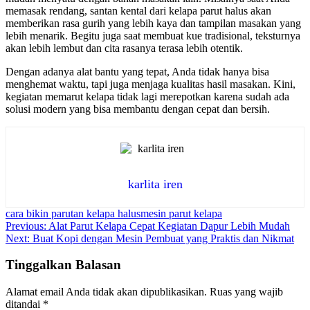
memasak rendang, santan kental dari kelapa parut halus akan
memberikan rasa gurih yang lebih kaya dan tampilan masakan yang
lebih menarik. Begitu juga saat membuat kue tradisional, teksturnya
akan lebih lembut dan cita rasanya terasa lebih otentik.
Dengan adanya alat bantu yang tepat, Anda tidak hanya bisa
menghemat waktu, tapi juga menjaga kualitas hasil masakan. Kini,
kegiatan memarut kelapa tidak lagi merepotkan karena sudah ada
solusi modern yang bisa membantu dengan cepat dan bersih.
karlita iren
cara bikin parutan kelapa halus
mesin parut kelapa
Navigasi
Previous:
Alat Parut Kelapa Cepat Kegiatan Dapur Lebih Mudah
Next:
Buat Kopi dengan Mesin Pembuat yang Praktis dan Nikmat
pos
Tinggalkan Balasan
Alamat email Anda tidak akan dipublikasikan.
Ruas yang wajib
ditandai
*