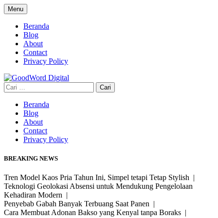
Skip
Menu
to
content
Beranda
Blog
About
Contact
Privacy Policy
Cari
untuk:
Beranda
Blog
About
Contact
Privacy Policy
BREAKING NEWS
Tren Model Kaos Pria Tahun Ini, Simpel tetapi Tetap Stylish |
Teknologi Geolokasi Absensi untuk Mendukung Pengelolaan
Kehadiran Modern |
Penyebab Gabah Banyak Terbuang Saat Panen |
Cara Membuat Adonan Bakso yang Kenyal tanpa Boraks |