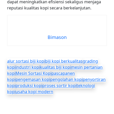
dapat meningkatkan efisiensi sekaligus menjaga
reputasi kualitas kopi secara berkelanjutan.
Bimason
alur sortasi biji kopi
biji kopi berkualitas
grading
kopi
industri kopi
kualitas biji kopi
mesin pertanian
kopi
Mesin Sortasi Kopi
pascapanen
kopi
pengemasan kopi
pengolahan kopi
penyortiran
kopi
produksi kopi
proses sortir kopi
teknologi
kopi
usaha kopi modern