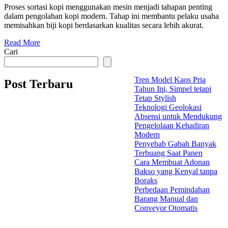
Proses sortasi kopi menggunakan mesin menjadi tahapan penting
dalam pengolahan kopi modern. Tahap ini membantu pelaku usaha
memisahkan biji kopi berdasarkan kualitas secara lebih akurat.
Read More
Cari
Tren Model Kaos Pria
Post Terbaru
Tahun Ini, Simpel tetapi
Tetap Stylish
Teknologi Geolokasi
Absensi untuk Mendukung
Pengelolaan Kehadiran
Modern
Penyebab Gabah Banyak
Terbuang Saat Panen
Cara Membuat Adonan
Bakso yang Kenyal tanpa
Boraks
Perbedaan Pemindahan
Barang Manual dan
Conveyor Otomatis