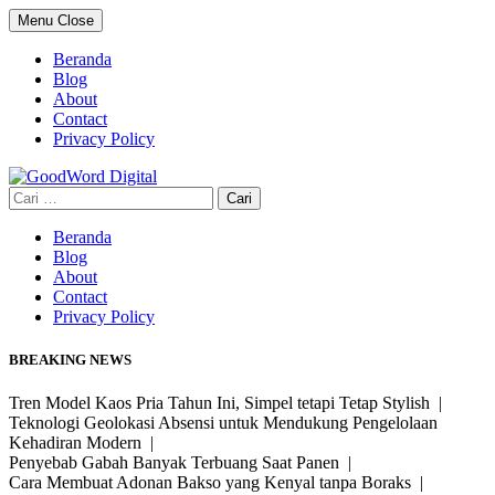
Skip
Menu
Close
to
content
Beranda
Blog
About
Contact
Privacy Policy
Cari
untuk:
Beranda
Blog
About
Contact
Privacy Policy
BREAKING NEWS
Tren Model Kaos Pria Tahun Ini, Simpel tetapi Tetap Stylish |
Teknologi Geolokasi Absensi untuk Mendukung Pengelolaan
Kehadiran Modern |
Penyebab Gabah Banyak Terbuang Saat Panen |
Cara Membuat Adonan Bakso yang Kenyal tanpa Boraks |