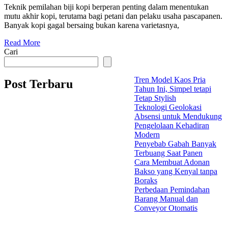
Teknik pemilahan biji kopi berperan penting dalam menentukan
mutu akhir kopi, terutama bagi petani dan pelaku usaha pascapanen.
Banyak kopi gagal bersaing bukan karena varietasnya,
Read More
Cari
Tren Model Kaos Pria
Post Terbaru
Tahun Ini, Simpel tetapi
Tetap Stylish
Teknologi Geolokasi
Absensi untuk Mendukung
Pengelolaan Kehadiran
Modern
Penyebab Gabah Banyak
Terbuang Saat Panen
Cara Membuat Adonan
Bakso yang Kenyal tanpa
Boraks
Perbedaan Pemindahan
Barang Manual dan
Conveyor Otomatis