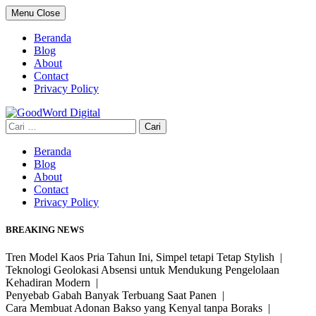
Skip
Menu
Close
to
content
Beranda
Blog
About
Contact
Privacy Policy
Cari
untuk:
Beranda
Blog
About
Contact
Privacy Policy
BREAKING NEWS
Tren Model Kaos Pria Tahun Ini, Simpel tetapi Tetap Stylish |
Teknologi Geolokasi Absensi untuk Mendukung Pengelolaan
Kehadiran Modern |
Penyebab Gabah Banyak Terbuang Saat Panen |
Cara Membuat Adonan Bakso yang Kenyal tanpa Boraks |