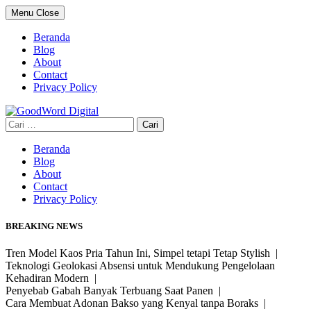
Skip
Menu
Close
to
content
Beranda
Blog
About
Contact
Privacy Policy
Cari
untuk:
Beranda
Blog
About
Contact
Privacy Policy
BREAKING NEWS
Tren Model Kaos Pria Tahun Ini, Simpel tetapi Tetap Stylish |
Teknologi Geolokasi Absensi untuk Mendukung Pengelolaan
Kehadiran Modern |
Penyebab Gabah Banyak Terbuang Saat Panen |
Cara Membuat Adonan Bakso yang Kenyal tanpa Boraks |