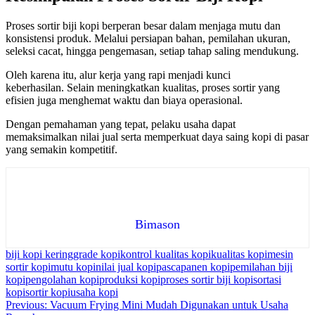
Proses sortir biji kopi berperan besar dalam menjaga mutu dan
konsistensi produk. Melalui persiapan bahan, pemilahan ukuran,
seleksi cacat, hingga pengemasan, setiap tahap saling mendukung.
Oleh karena itu, alur kerja yang rapi menjadi kunci
keberhasilan. Selain meningkatkan kualitas, proses sortir yang
efisien juga menghemat waktu dan biaya operasional.
Dengan pemahaman yang tepat, pelaku usaha dapat
memaksimalkan nilai jual serta memperkuat daya saing kopi di pasar
yang semakin kompetitif.
Bimason
biji kopi kering
grade kopi
kontrol kualitas kopi
kualitas kopi
mesin
sortir kopi
mutu kopi
nilai jual kopi
pascapanen kopi
pemilahan biji
kopi
pengolahan kopi
produksi kopi
proses sortir biji kopi
sortasi
kopi
sortir kopi
usaha kopi
Navigasi
Previous:
Vacuum Frying Mini Mudah Digunakan untuk Usaha