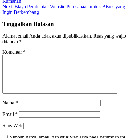
Rumahan
pos
Next:
Biaya Pembuatan Website Perusahaan untuk Bisnis yang
Ingin Berkembang
Tinggalkan Balasan
Alamat email Anda tidak akan dipublikasikan.
Ruas yang wajib
ditandai
*
Komentar
*
Nama
*
Email
*
Situs Web
Simpan nama, email, dan situs web saya pada peramban ini