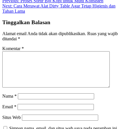
Navigasi
Previous:
Proses Sortir Biji Kopi untuk Mutu Konsisten
Next:
Cara Merawat Alat Dirty Table Agar Tetap Higienis dan
pos
Tahan Lama
Tinggalkan Balasan
Alamat email Anda tidak akan dipublikasikan.
Ruas yang wajib
ditandai
*
Komentar
*
Nama
*
Email
*
Situs Web
Simpan nama, email, dan situs web saya pada peramban ini