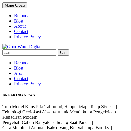
Skip
Menu
Close
to
content
Beranda
Blog
About
Contact
Privacy Policy
Cari
untuk:
Beranda
Blog
About
Contact
Privacy Policy
BREAKING NEWS
Tren Model Kaos Pria Tahun Ini, Simpel tetapi Tetap Stylish |
Teknologi Geolokasi Absensi untuk Mendukung Pengelolaan
Kehadiran Modern |
Penyebab Gabah Banyak Terbuang Saat Panen |
Cara Membuat Adonan Bakso yang Kenyal tanpa Boraks |