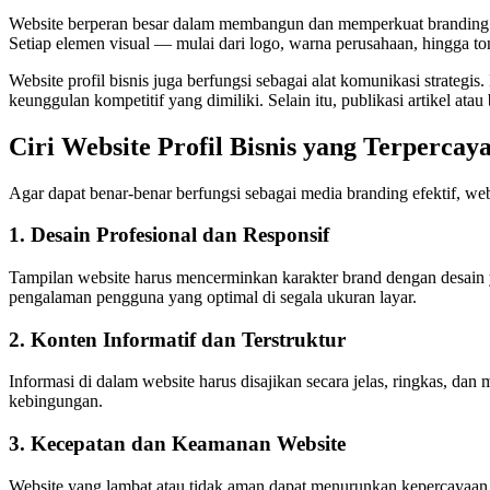
Website berperan besar dalam membangun dan memperkuat branding p
Setiap elemen visual — mulai dari logo, warna perusahaan, hingga t
Website profil bisnis juga berfungsi sebagai alat komunikasi strateg
keunggulan kompetitif yang dimiliki. Selain itu, publikasi artikel ata
Ciri Website Profil Bisnis yang Terpercay
Agar dapat benar-benar berfungsi sebagai media branding efektif, webs
1. Desain Profesional dan Responsif
Tampilan website harus mencerminkan karakter brand dengan desain 
pengalaman pengguna yang optimal di segala ukuran layar.
2. Konten Informatif dan Terstruktur
Informasi di dalam website harus disajikan secara jelas, ringkas, da
kebingungan.
3. Kecepatan dan Keamanan Website
Website yang lambat atau tidak aman dapat menurunkan kepercayaan 