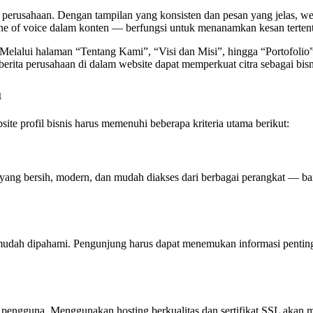
erusahaan. Dengan tampilan yang konsisten dan pesan yang jelas, web
one of voice dalam konten — berfungsi untuk menanamkan kesan terten
is. Melalui halaman “Tentang Kami”, “Visi dan Misi”, hingga “Portofol
u berita perusahaan di dalam website dapat memperkuat citra sebagai bisn
a
ite profil bisnis harus memenuhi beberapa kriteria utama berikut:
yang bersih, modern, dan mudah diakses dari berbagai perangkat — b
n mudah dipahami. Pengunjung harus dapat menemukan informasi penting s
pengguna. Menggunakan hosting berkualitas dan sertifikat SSL akan 