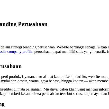
randing Perusahaan
ting dalam strategi branding perusahaan. Website berfungsi sebagai waj
site company profile
, perusahaan dapat memiliki situs yang menarik, i
erusahaan
erti produk, layanan, atau alamat kantor. Lebih dari itu, website merup
 mulai dari desain, warna, gaya bahasa, hingga konten — akan memben
 kredibel di mata pelanggan. Misalnya, calon klien yang mencari informa
gkap memberi kesan bahwa perusahaan tersebut serius, terpercaya, dan be
ng