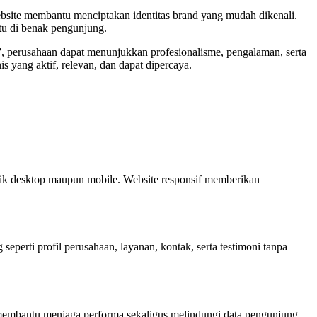
site membantu menciptakan identitas brand yang mudah dikenali.
tu di benak pengunjung.
io”, perusahaan dapat menunjukkan profesionalisme, pengalaman, serta
is yang aktif, relevan, dan dapat dipercaya.
aik desktop maupun mobile. Website responsif memberikan
eperti profil perusahaan, layanan, kontak, serta testimoni tanpa
membantu menjaga performa sekaligus melindungi data pengunjung.