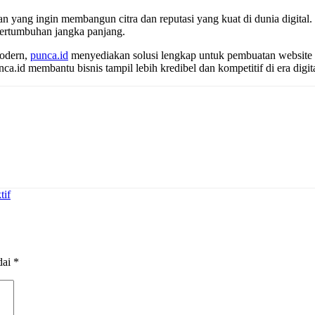
n yang ingin membangun citra dan reputasi yang kuat di dunia digital. M
pertumbuhan jangka panjang.
modern,
punca.id
menyediakan solusi lengkap untuk pembuatan website co
a.id membantu bisnis tampil lebih kredibel dan kompetitif di era digita
tif
dai
*