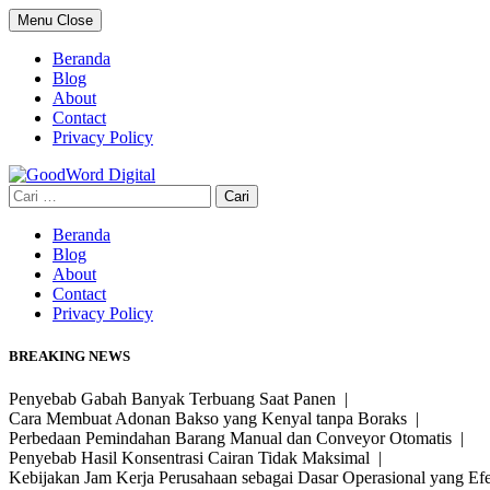
Skip
Menu
Close
to
content
Beranda
Blog
About
Contact
Privacy Policy
Cari
untuk:
Beranda
Blog
About
Contact
Privacy Policy
BREAKING NEWS
Penyebab Gabah Banyak Terbuang Saat Panen |
Cara Membuat Adonan Bakso yang Kenyal tanpa Boraks |
Perbedaan Pemindahan Barang Manual dan Conveyor Otomatis |
Penyebab Hasil Konsentrasi Cairan Tidak Maksimal |
Kebijakan Jam Kerja Perusahaan sebagai Dasar Operasional yang Ef