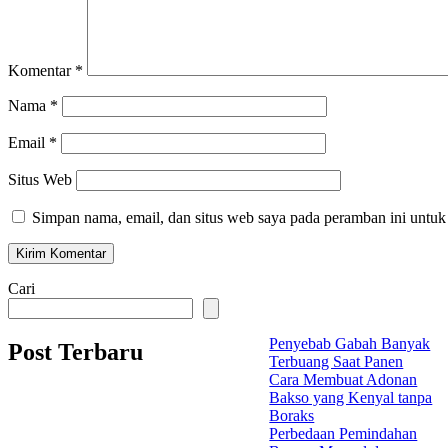
Komentar
*
Nama
*
Email
*
Situs Web
Simpan nama, email, dan situs web saya pada peramban ini untuk
Cari
Penyebab Gabah Banyak
Post Terbaru
Terbuang Saat Panen
Cara Membuat Adonan
Bakso yang Kenyal tanpa
Boraks
Perbedaan Pemindahan