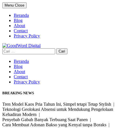
Skip
Menu
Close
to
content
Beranda
Blog
About
Contact
Privacy Policy
Cari
untuk:
Beranda
Blog
About
Contact
Privacy Policy
BREAKING NEWS
Tren Model Kaos Pria Tahun Ini, Simpel tetapi Tetap Stylish |
Teknologi Geolokasi Absensi untuk Mendukung Pengelolaan
Kehadiran Modern |
Penyebab Gabah Banyak Terbuang Saat Panen |
Cara Membuat Adonan Bakso yang Kenyal tanpa Boraks |