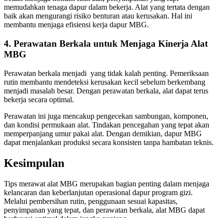
memudahkan tenaga dapur dalam bekerja. Alat yang tertata dengan
baik akan mengurangi risiko benturan atau kerusakan. Hal ini
membantu menjaga efisiensi kerja dapur MBG.
4. Perawatan Berkala untuk Menjaga Kinerja Alat
MBG
Perawatan berkala menjadi yang tidak kalah penting. Pemeriksaan
rutin membantu mendeteksi kerusakan kecil sebelum berkembang
menjadi masalah besar. Dengan perawatan berkala, alat dapat terus
bekerja secara optimal.
Perawatan ini juga mencakup pengecekan sambungan, komponen,
dan kondisi permukaan alat. Tindakan pencegahan yang tepat akan
memperpanjang umur pakai alat. Dengan demikian, dapur MBG
dapat menjalankan produksi secara konsisten tanpa hambatan teknis.
Kesimpulan
Tips merawat alat MBG merupakan bagian penting dalam menjaga
kelancaran dan keberlanjutan operasional dapur program gizi.
Melalui pembersihan rutin, penggunaan sesuai kapasitas,
penyimpanan yang tepat, dan perawatan berkala, alat MBG dapat