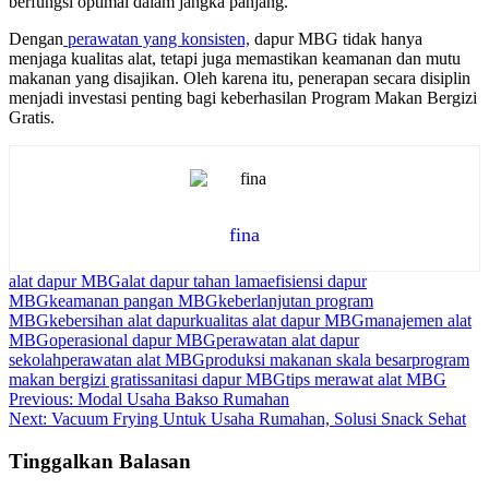
berfungsi optimal dalam jangka panjang.
Dengan
perawatan yang konsisten,
dapur MBG tidak hanya
menjaga kualitas alat, tetapi juga memastikan keamanan dan mutu
makanan yang disajikan. Oleh karena itu, penerapan secara disiplin
menjadi investasi penting bagi keberhasilan Program Makan Bergizi
Gratis.
fina
alat dapur MBG
alat dapur tahan lama
efisiensi dapur
MBG
keamanan pangan MBG
keberlanjutan program
MBG
kebersihan alat dapur
kualitas alat dapur MBG
manajemen alat
MBG
operasional dapur MBG
perawatan alat dapur
sekolah
perawatan alat MBG
produksi makanan skala besar
program
makan bergizi gratis
sanitasi dapur MBG
tips merawat alat MBG
Navigasi
Previous:
Modal Usaha Bakso Rumahan
Next:
Vacuum Frying Untuk Usaha Rumahan, Solusi Snack Sehat
pos
Tinggalkan Balasan