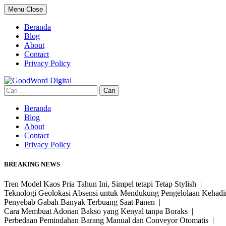
Skip
Menu
Close
to
content
Beranda
Blog
About
Contact
Privacy Policy
Cari
untuk:
Beranda
Blog
About
Contact
Privacy Policy
BREAKING NEWS
Tren Model Kaos Pria Tahun Ini, Simpel tetapi Tetap Stylish |
Teknologi Geolokasi Absensi untuk Mendukung Pengelolaan Kehad
Penyebab Gabah Banyak Terbuang Saat Panen |
Cara Membuat Adonan Bakso yang Kenyal tanpa Boraks |
Perbedaan Pemindahan Barang Manual dan Conveyor Otomatis |