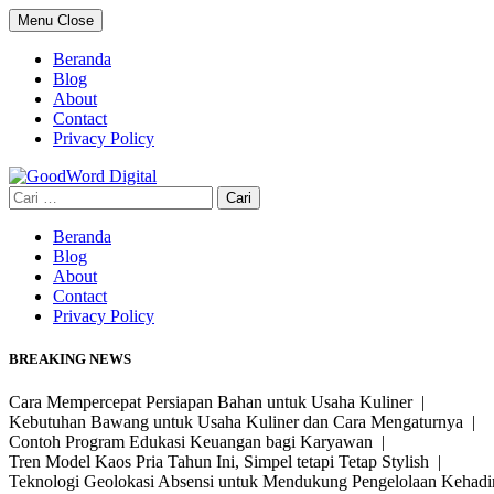
Skip
Menu
Close
to
content
Beranda
Blog
About
Contact
Privacy Policy
Cari
untuk:
Beranda
Blog
About
Contact
Privacy Policy
BREAKING NEWS
Cara Mempercepat Persiapan Bahan untuk Usaha Kuliner |
Kebutuhan Bawang untuk Usaha Kuliner dan Cara Mengaturnya |
Contoh Program Edukasi Keuangan bagi Karyawan |
Tren Model Kaos Pria Tahun Ini, Simpel tetapi Tetap Stylish |
Teknologi Geolokasi Absensi untuk Mendukung Pengelolaan Kehad