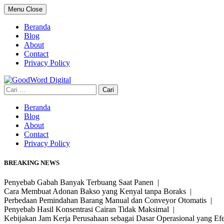
Skip
Menu
Close
to
content
Beranda
Blog
About
Contact
Privacy Policy
Cari
untuk:
Beranda
Blog
About
Contact
Privacy Policy
BREAKING NEWS
Penyebab Gabah Banyak Terbuang Saat Panen |
Cara Membuat Adonan Bakso yang Kenyal tanpa Boraks |
Perbedaan Pemindahan Barang Manual dan Conveyor Otomatis |
Penyebab Hasil Konsentrasi Cairan Tidak Maksimal |
Kebijakan Jam Kerja Perusahaan sebagai Dasar Operasional yang Ef