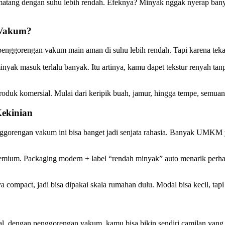
ang dengan suhu lebih rendah. Efeknya? Minyak nggak nyerap banyak, 
 Vakum?
nggorengan vakum main aman di suhu lebih rendah. Tapi karena tekanan
nyak masuk terlalu banyak. Itu artinya, kamu dapet tekstur renyah ta
produk komersial. Mulai dari keripik buah, jamur, hingga tempe, semuan
Kekinian
enggorengan vakum ini bisa banget jadi senjata rahasia. Banyak UMKM 
 premium. Packaging modern + label “rendah minyak” auto menarik perh
ompact, jadi bisa dipakai skala rumahan dulu. Modal bisa kecil, tapi 
l, dengan penggorengan vakum, kamu bisa bikin sendiri camilan yang s