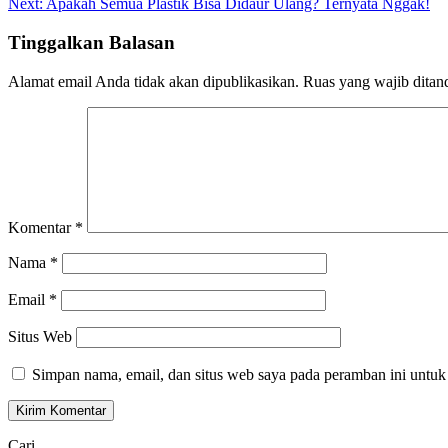
Next:
Apakah Semua Plastik Bisa Didaur Ulang? Ternyata Nggak!
pos
Tinggalkan Balasan
Alamat email Anda tidak akan dipublikasikan.
Ruas yang wajib ditan
Komentar
*
Nama
*
Email
*
Situs Web
Simpan nama, email, dan situs web saya pada peramban ini untuk
Cari