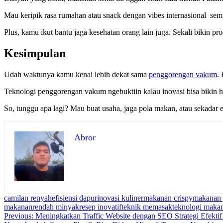
Mau keripik rasa rumahan atau snack dengan vibes internasional sem
Plus, kamu ikut bantu jaga kesehatan orang lain juga. Sekali bikin pr
Kesimpulan
Udah waktunya kamu kenal lebih dekat sama
penggorengan vakum
.
Teknologi penggorengan vakum ngebuktiin kalau inovasi bisa bikin hal 
So, tunggu apa lagi? Mau buat usaha, jaga pola makan, atau sekadar ek
Abror
camilan renyah
efisiensi dapur
inovasi kuliner
makanan crispy
makanan 
makanan
rendah minyak
resep inovatif
teknik memasak
teknologi maka
Navigasi
Previous:
Meningkatkan Traffic Website dengan SEO Strategi Efektif