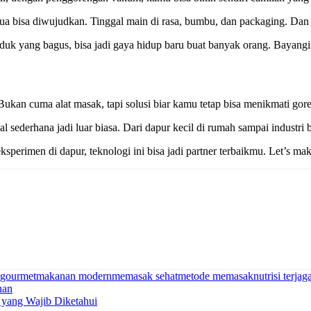
ua bisa diwujudkan. Tinggal main di rasa, bumbu, dan packaging. Dan
oduk yang bagus, bisa jadi gaya hidup baru buat banyak orang. Bayangin
 Bukan cuma alat masak, tapi solusi biar kamu tetap bisa menikmati gor
sederhana jadi luar biasa. Dari dapur kecil di rumah sampai industri b
sperimen di dapur, teknologi ini bisa jadi partner terbaikmu. Let’s mak
gourmet
makanan modern
memasak sehat
metode memasak
nutrisi terjag
nan
 yang Wajib Diketahui