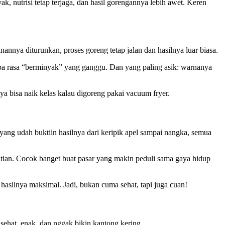
nutrisi tetap terjaga, dan hasil gorengannya lebih awet. Keren
nya diturunkan, proses goreng tetap jalan dan hasilnya luar biasa.
npa rasa “berminyak” yang ganggu. Dan yang paling asik: warnanya
ya bisa naik kelas kalau digoreng pakai vacuum fryer.
yang udah buktiin hasilnya dari keripik apel sampai nangka, semua
atian. Cocok banget buat pasar yang makin peduli sama gaya hidup
hasilnya maksimal. Jadi, bukan cuma sehat, tapi juga cuan!
ehat, enak, dan nggak bikin kantong kering.