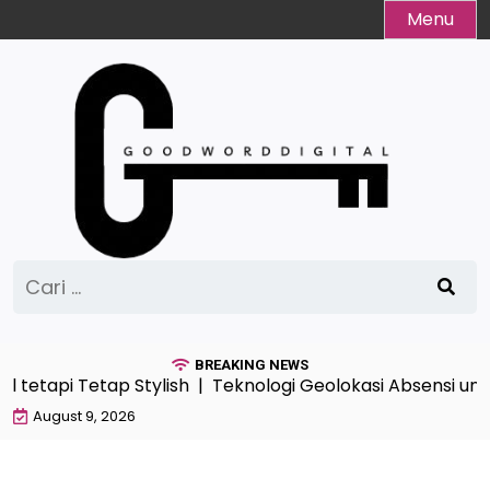
Skip
Menu
to
content
Cari
untuk:
BREAKING NEWS
l tetapi Tetap Stylish |
Teknologi Geolokasi Absensi un
August 9, 2026