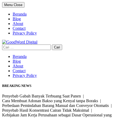
Skip
Menu
Close
to
content
Beranda
Blog
About
Contact
Privacy Policy
Cari
untuk:
Beranda
Blog
About
Contact
Privacy Policy
BREAKING NEWS
Penyebab Gabah Banyak Terbuang Saat Panen |
Cara Membuat Adonan Bakso yang Kenyal tanpa Boraks |
Perbedaan Pemindahan Barang Manual dan Conveyor Otomatis |
Penyebab Hasil Konsentrasi Cairan Tidak Maksimal |
Kebijakan Jam Kerja Perusahaan sebagai Dasar Operasional yang