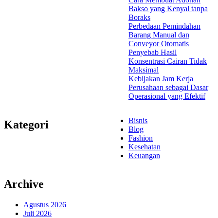
Bakso yang Kenyal tanpa
Boraks
Perbedaan Pemindahan
Barang Manual dan
Conveyor Otomatis
Penyebab Hasil
Konsentrasi Cairan Tidak
Maksimal
Kebijakan Jam Kerja
Perusahaan sebagai Dasar
Operasional yang Efektif
Bisnis
Kategori
Blog
Fashion
Kesehatan
Keuangan
Archive
Agustus 2026
Juli 2026