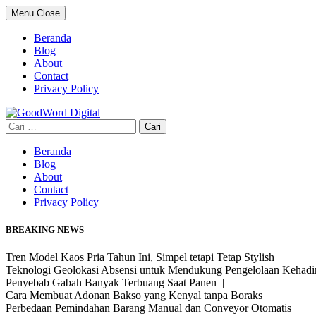
Skip
Menu
Close
to
content
Beranda
Blog
About
Contact
Privacy Policy
Cari
untuk:
Beranda
Blog
About
Contact
Privacy Policy
BREAKING NEWS
Tren Model Kaos Pria Tahun Ini, Simpel tetapi Tetap Stylish |
Teknologi Geolokasi Absensi untuk Mendukung Pengelolaan Kehad
Penyebab Gabah Banyak Terbuang Saat Panen |
Cara Membuat Adonan Bakso yang Kenyal tanpa Boraks |
Perbedaan Pemindahan Barang Manual dan Conveyor Otomatis |