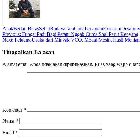
AnakBertani
BerasSehat
BudayaTani
CintaPertanian
EkonomiDesa
Inov
Navigasi
Previous:
Fungsi Padi Bagi Petani Nggak Cuma Soal Perut Kenyang
Next:
Peluang Usaha dari Minyak VCO, Modal Mesin, Hasil Menjan
pos
Tinggalkan Balasan
Alamat email Anda tidak akan dipublikasikan.
Ruas yang wajib ditan
Komentar
*
Nama
*
Email
*