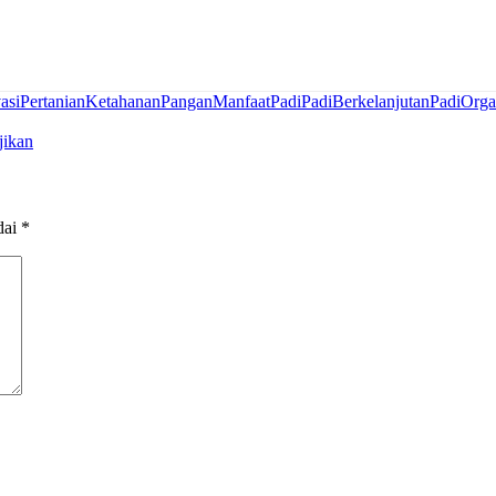
asiPertanian
KetahananPangan
ManfaatPadi
PadiBerkelanjutan
PadiOrga
jikan
dai
*