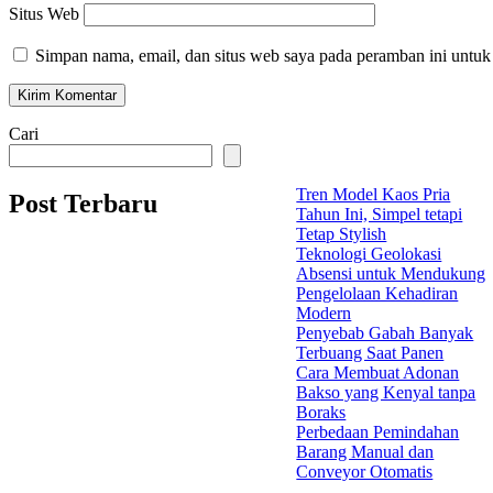
Situs Web
Simpan nama, email, dan situs web saya pada peramban ini untuk
Cari
Tren Model Kaos Pria
Post Terbaru
Tahun Ini, Simpel tetapi
Tetap Stylish
Teknologi Geolokasi
Absensi untuk Mendukung
Pengelolaan Kehadiran
Modern
Penyebab Gabah Banyak
Terbuang Saat Panen
Cara Membuat Adonan
Bakso yang Kenyal tanpa
Boraks
Perbedaan Pemindahan
Barang Manual dan
Conveyor Otomatis