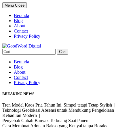
Skip
Menu
Close
to
content
Beranda
Blog
About
Contact
Privacy Policy
Cari
untuk:
Beranda
Blog
About
Contact
Privacy Policy
BREAKING NEWS
Tren Model Kaos Pria Tahun Ini, Simpel tetapi Tetap Stylish |
Teknologi Geolokasi Absensi untuk Mendukung Pengelolaan
Kehadiran Modern |
Penyebab Gabah Banyak Terbuang Saat Panen |
Cara Membuat Adonan Bakso yang Kenyal tanpa Boraks |