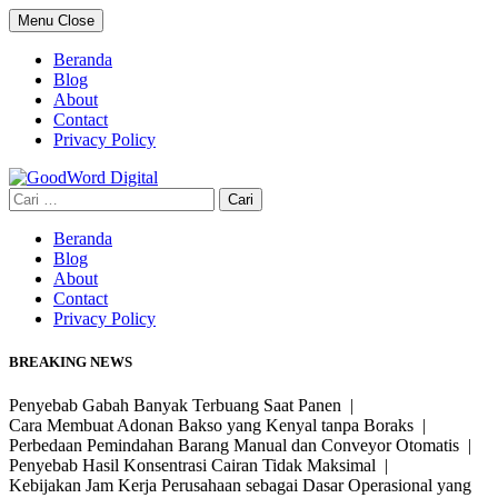
Skip
Menu
Close
to
content
Beranda
Blog
About
Contact
Privacy Policy
Cari
untuk:
Beranda
Blog
About
Contact
Privacy Policy
BREAKING NEWS
Penyebab Gabah Banyak Terbuang Saat Panen |
Cara Membuat Adonan Bakso yang Kenyal tanpa Boraks |
Perbedaan Pemindahan Barang Manual dan Conveyor Otomatis |
Penyebab Hasil Konsentrasi Cairan Tidak Maksimal |
Kebijakan Jam Kerja Perusahaan sebagai Dasar Operasional yang