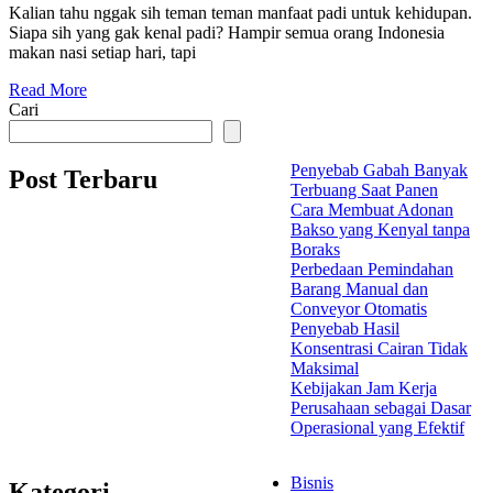
Kalian tahu nggak sih teman teman manfaat padi untuk kehidupan.
Siapa sih yang gak kenal padi? Hampir semua orang Indonesia
makan nasi setiap hari, tapi
Read More
Cari
Penyebab Gabah Banyak
Post Terbaru
Terbuang Saat Panen
Cara Membuat Adonan
Bakso yang Kenyal tanpa
Boraks
Perbedaan Pemindahan
Barang Manual dan
Conveyor Otomatis
Penyebab Hasil
Konsentrasi Cairan Tidak
Maksimal
Kebijakan Jam Kerja
Perusahaan sebagai Dasar
Operasional yang Efektif
Bisnis
Kategori