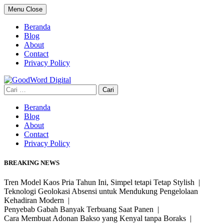
Skip
Menu
Close
to
content
Beranda
Blog
About
Contact
Privacy Policy
Cari
untuk:
Beranda
Blog
About
Contact
Privacy Policy
BREAKING NEWS
Tren Model Kaos Pria Tahun Ini, Simpel tetapi Tetap Stylish |
Teknologi Geolokasi Absensi untuk Mendukung Pengelolaan
Kehadiran Modern |
Penyebab Gabah Banyak Terbuang Saat Panen |
Cara Membuat Adonan Bakso yang Kenyal tanpa Boraks |