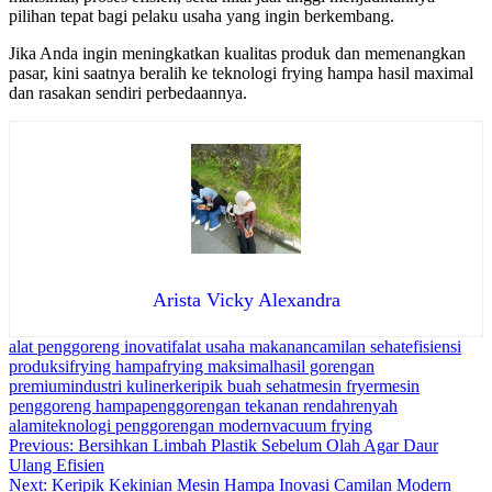
pilihan tepat bagi pelaku usaha yang ingin berkembang.
Jika Anda ingin meningkatkan kualitas produk dan memenangkan
pasar, kini saatnya beralih ke teknologi frying hampa hasil maximal
dan rasakan sendiri perbedaannya.
Arista Vicky Alexandra
alat penggoreng inovatif
alat usaha makanan
camilan sehat
efisiensi
produksi
frying hampa
frying maksimal
hasil gorengan
premium
industri kuliner
keripik buah sehat
mesin fryer
mesin
penggoreng hampa
penggorengan tekanan rendah
renyah
alami
teknologi penggorengan modern
vacuum frying
Navigasi
Previous:
Bersihkan Limbah Plastik Sebelum Olah Agar Daur
Ulang Efisien
pos
Next:
Keripik Kekinian Mesin Hampa Inovasi Camilan Modern