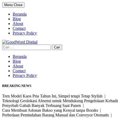
Skip
Menu
Close
to
content
Beranda
Blog
About
Contact
Privacy Policy
Cari
untuk:
Beranda
Blog
About
Contact
Privacy Policy
BREAKING NEWS
Tren Model Kaos Pria Tahun Ini, Simpel tetapi Tetap Stylish |
Teknologi Geolokasi Absensi untuk Mendukung Pengelolaan Kehad
Penyebab Gabah Banyak Terbuang Saat Panen |
Cara Membuat Adonan Bakso yang Kenyal tanpa Boraks |
Perbedaan Pemindahan Barang Manual dan Conveyor Otomatis |