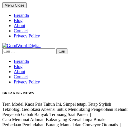
Skip
Menu
Close
to
content
Beranda
Blog
About
Contact
Privacy Policy
Cari
untuk:
Beranda
Blog
About
Contact
Privacy Policy
BREAKING NEWS
Tren Model Kaos Pria Tahun Ini, Simpel tetapi Tetap Stylish |
Teknologi Geolokasi Absensi untuk Mendukung Pengelolaan Kehad
Penyebab Gabah Banyak Terbuang Saat Panen |
Cara Membuat Adonan Bakso yang Kenyal tanpa Boraks |
Perbedaan Pemindahan Barang Manual dan Conveyor Otomatis |