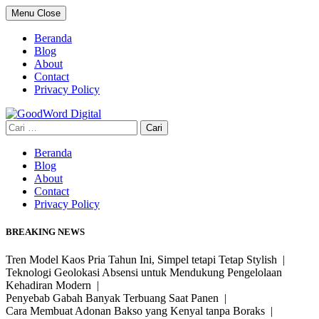
Skip
Menu
Close
to
content
Beranda
Blog
About
Contact
Privacy Policy
Cari
untuk:
Beranda
Blog
About
Contact
Privacy Policy
BREAKING NEWS
Tren Model Kaos Pria Tahun Ini, Simpel tetapi Tetap Stylish |
Teknologi Geolokasi Absensi untuk Mendukung Pengelolaan
Kehadiran Modern |
Penyebab Gabah Banyak Terbuang Saat Panen |
Cara Membuat Adonan Bakso yang Kenyal tanpa Boraks |