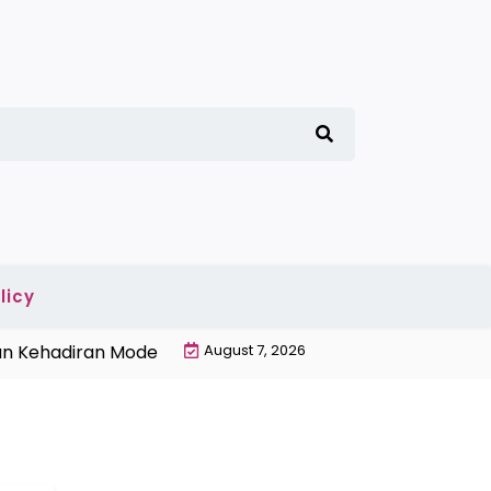
licy
Kehadiran Modern |
Penyebab Gabah Banyak Terbuang 
August 7, 2026