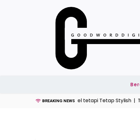
Skip
to
content
Be
el Kaos Pria Tahun Ini, Simpel tetapi Tetap Stylish |
Tekn
BREAKING NEWS