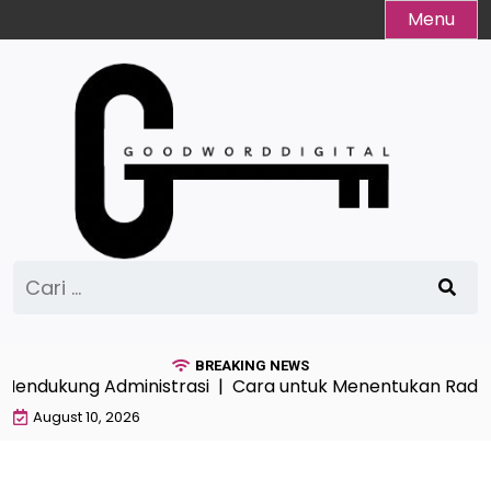
Skip
Menu
to
content
Cari
untuk:
BREAKING NEWS
endukung Administrasi |
Cara untuk Menentukan Radius Lok
August 10, 2026