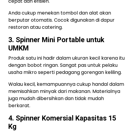
cepat dan efisien.
Anda cukup menekan tombol dan alat akan
berputar otomatis. Cocok digunakan di dapur
restoran atau catering.
3. Spinner Mini Portable untuk
UMKM
Produk satu ini hadir dalam ukuran kecil karena itu
dengan bobot ringan. Sangat pas untuk pelaku
usaha mikro seperti pedagang gorengan keliling.
Walau kecil, kemampuannya cukup handal dalam
memisahkan minyak dari makanan. Materialnya
juga mudah dibersihkan dan tidak mudah
berkarat.
4. Spinner Komersial Kapasitas 15
Kg