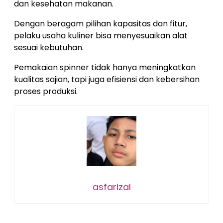
dan kesehatan makanan.
Dengan beragam pilihan kapasitas dan fitur,
pelaku usaha kuliner bisa menyesuaikan alat
sesuai kebutuhan.
Pemakaian spinner tidak hanya meningkatkan
kualitas sajian, tapi juga efisiensi dan kebersihan
proses produksi.
asfarizal