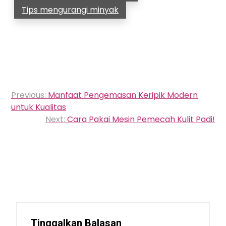
Tips mengurangi minyak
Navigasi
Previous:
Manfaat Pengemasan Keripik Modern
pos
untuk Kualitas
Next:
Cara Pakai Mesin Pemecah Kulit Padi!
Tinggalkan Balasan