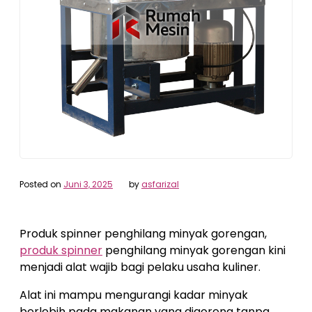
Posted on
Juni 3, 2025
by
asfarizal
Produk spinner penghilang minyak gorengan,
produk spinner
penghilang minyak gorengan kini
menjadi alat wajib bagi pelaku usaha kuliner.
Alat ini mampu mengurangi kadar minyak
berlebih pada makanan yang digoreng tanpa