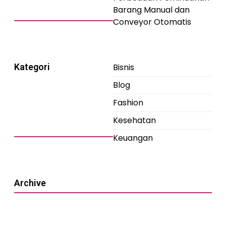
Barang Manual dan
Conveyor Otomatis
Kategori
Bisnis
Blog
Fashion
Kesehatan
Keuangan
Archive