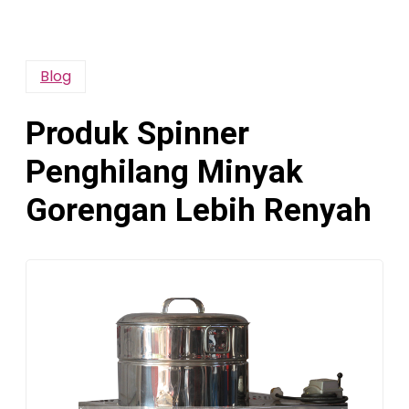
Blog
Produk Spinner
Penghilang Minyak
Gorengan Lebih Renyah