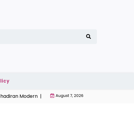
licy
an Modern |
Penyebab Gabah Banyak Terbuang Saat Pa
August 7, 2026