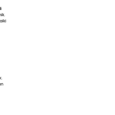
i
ik.
iki
k.
an