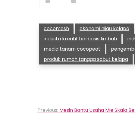
cocomesh
ekonomi hijau kelapa
industri kreatif berbasis limbah
ind
media tanam cocopeat
pengemban
produk rumah tangga sabut kelapa
Navigasi
Previous:
Mesin Bantu Usaha Mie Skala Bes
pos