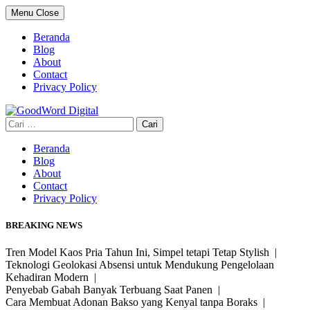
Skip
Menu
Close
to
content
Beranda
Blog
About
Contact
Privacy Policy
Cari
untuk:
Beranda
Blog
About
Contact
Privacy Policy
BREAKING NEWS
Tren Model Kaos Pria Tahun Ini, Simpel tetapi Tetap Stylish |
Teknologi Geolokasi Absensi untuk Mendukung Pengelolaan
Kehadiran Modern |
Penyebab Gabah Banyak Terbuang Saat Panen |
Cara Membuat Adonan Bakso yang Kenyal tanpa Boraks |