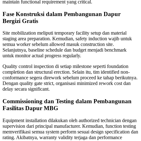
maintain functional requirement yang critical.
Fase Konstruksi dalam Pembangunan Dapur
Bergizi Gratis
Site mobilization meliputi temporary facility setup dan material
staging area preparation. Kemudian, safety induction wajib untuk
semua worker sebelum allowed masuk construction site.
Selanjutnya, baseline schedule dan budget menjadi benchmark
untuk monitor actual progress regularly.
Quality control inspection di setiap milestone seperti foundation
completion dan structural erection. Selain itu, tim identified non-
conformance segera dirework sebelum proceed ke tahap berikutnya.
Dengan quality gate strict, organisasi minimized rework cost dan
delay secara significant.
Commissioning dan Testing dalam Pembangunan
Fasilitas Dapur MBG
Equipment installation dilakukan oleh authorized technician dengan
supervision dari principal manufacturer. Kemudian, function testing
memverifikasi semua system perform sesuai design specification dan
rating. Akibatnya, warranty validity terjaga dan performance