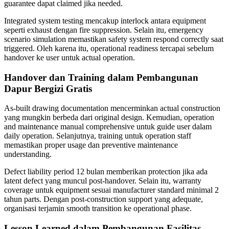
guarantee dapat claimed jika needed.
Integrated system testing mencakup interlock antara equipment
seperti exhaust dengan fire suppression. Selain itu, emergency
scenario simulation memastikan safety system respond correctly saat
triggered. Oleh karena itu, operational readiness tercapai sebelum
handover ke user untuk actual operation.
Handover dan Training dalam Pembangunan
Dapur Bergizi Gratis
As-built drawing documentation mencerminkan actual construction
yang mungkin berbeda dari original design. Kemudian, operation
and maintenance manual comprehensive untuk guide user dalam
daily operation. Selanjutnya, training untuk operation staff
memastikan proper usage dan preventive maintenance
understanding.
Defect liability period 12 bulan memberikan protection jika ada
latent defect yang muncul post-handover. Selain itu, warranty
coverage untuk equipment sesuai manufacturer standard minimal 2
tahun parts. Dengan post-construction support yang adequate,
organisasi terjamin smooth transition ke operational phase.
Lesson Learned dalam Pembangunan Fasilitas