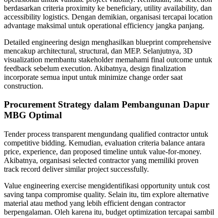
berdasarkan criteria proximity ke beneficiary, utility availability, dan
accessibility logistics. Dengan demikian, organisasi tercapai location
advantage maksimal untuk operational efficiency jangka panjang.
Detailed engineering design menghasilkan blueprint comprehensive
mencakup architectural, structural, dan MEP. Selanjutnya, 3D
visualization membantu stakeholder memahami final outcome untuk
feedback sebelum execution. Akibatnya, design finalization
incorporate semua input untuk minimize change order saat
construction.
Procurement Strategy dalam Pembangunan Dapur
MBG Optimal
Tender process transparent mengundang qualified contractor untuk
competitive bidding. Kemudian, evaluation criteria balance antara
price, experience, dan proposed timeline untuk value-for-money.
Akibatnya, organisasi selected contractor yang memiliki proven
track record deliver similar project successfully.
Value engineering exercise mengidentifikasi opportunity untuk cost
saving tanpa compromise quality. Selain itu, tim explore alternative
material atau method yang lebih efficient dengan contractor
berpengalaman. Oleh karena itu, budget optimization tercapai sambil