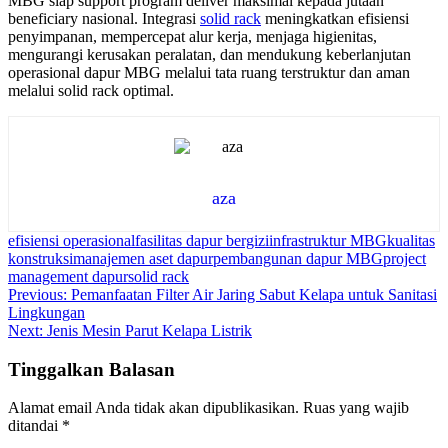
MBG siap support program deliver maksimal kepada jutaan
beneficiary nasional. Integrasi
solid rack
meningkatkan efisiensi
penyimpanan, mempercepat alur kerja, menjaga higienitas,
mengurangi kerusakan peralatan, dan mendukung keberlanjutan
operasional dapur MBG melalui tata ruang terstruktur dan aman
melalui solid rack optimal.
aza
efisiensi operasional
fasilitas dapur bergizi
infrastruktur MBG
kualitas
konstruksi
manajemen aset dapur
pembangunan dapur MBG
project
management dapur
solid rack
Navigasi
Previous:
Pemanfaatan Filter Air Jaring Sabut Kelapa untuk Sanitasi
Lingkungan
pos
Next:
Jenis Mesin Parut Kelapa Listrik
Tinggalkan Balasan
Alamat email Anda tidak akan dipublikasikan.
Ruas yang wajib
ditandai
*