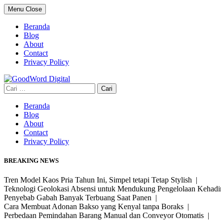
Skip
Menu
Close
to
content
Beranda
Blog
About
Contact
Privacy Policy
Cari
untuk:
Beranda
Blog
About
Contact
Privacy Policy
BREAKING NEWS
Tren Model Kaos Pria Tahun Ini, Simpel tetapi Tetap Stylish |
Teknologi Geolokasi Absensi untuk Mendukung Pengelolaan Kehad
Penyebab Gabah Banyak Terbuang Saat Panen |
Cara Membuat Adonan Bakso yang Kenyal tanpa Boraks |
Perbedaan Pemindahan Barang Manual dan Conveyor Otomatis |