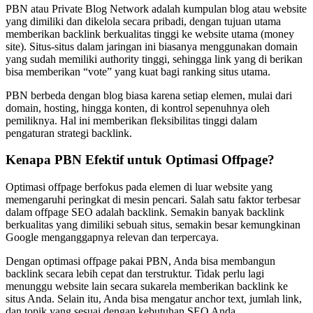
PBN atau Private Blog Network adalah kumpulan blog atau website
yang dimiliki dan dikelola secara pribadi, dengan tujuan utama
memberikan backlink berkualitas tinggi ke website utama (money
site). Situs-situs dalam jaringan ini biasanya menggunakan domain
yang sudah memiliki authority tinggi, sehingga link yang di berikan
bisa memberikan “vote” yang kuat bagi ranking situs utama.
PBN berbeda dengan blog biasa karena setiap elemen, mulai dari
domain, hosting, hingga konten, di kontrol sepenuhnya oleh
pemiliknya. Hal ini memberikan fleksibilitas tinggi dalam
pengaturan strategi backlink.
Kenapa PBN Efektif untuk Optimasi Offpage?
Optimasi offpage berfokus pada elemen di luar website yang
memengaruhi peringkat di mesin pencari. Salah satu faktor terbesar
dalam offpage SEO adalah backlink. Semakin banyak backlink
berkualitas yang dimiliki sebuah situs, semakin besar kemungkinan
Google menganggapnya relevan dan terpercaya.
Dengan optimasi offpage pakai PBN, Anda bisa membangun
backlink secara lebih cepat dan terstruktur. Tidak perlu lagi
menunggu website lain secara sukarela memberikan backlink ke
situs Anda. Selain itu, Anda bisa mengatur anchor text, jumlah link,
dan topik yang sesuai dengan kebutuhan SEO Anda.