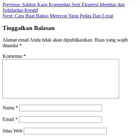
Navigasi
Previous:
Sablon Kaos Komunitas Seni Ekspresi Identitas dan
Solidaritas Kreatif
pos
Next:
Cara Buat Bakso Merecon Yang Pedas Dan Lezat
Tinggalkan Balasan
Alamat email Anda tidak akan dipublikasikan.
Ruas yang wajib
ditandai
*
Komentar
*
Nama
*
Email
*
Situs Web