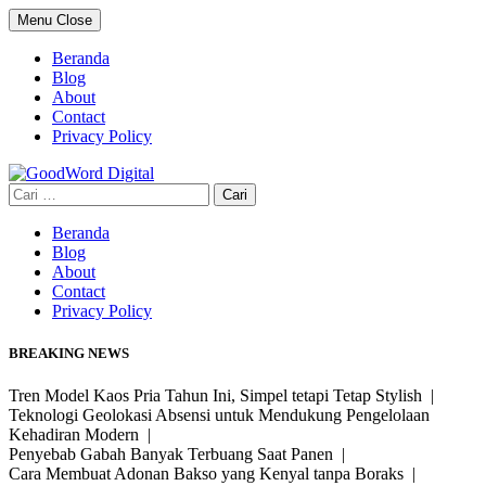
Skip
Menu
Close
to
content
Beranda
Blog
About
Contact
Privacy Policy
Cari
untuk:
Beranda
Blog
About
Contact
Privacy Policy
BREAKING NEWS
Tren Model Kaos Pria Tahun Ini, Simpel tetapi Tetap Stylish |
Teknologi Geolokasi Absensi untuk Mendukung Pengelolaan
Kehadiran Modern |
Penyebab Gabah Banyak Terbuang Saat Panen |
Cara Membuat Adonan Bakso yang Kenyal tanpa Boraks |