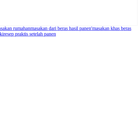
masakan rumahan
masakan dari beras hasil panen'
masakan khas beras
ki
resep praktis setelah panen