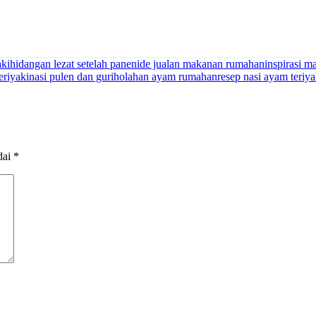
aki
hidangan lezat setelah panen
ide jualan makanan rumahan
inspirasi 
eriyaki
nasi pulen dan gurih
olahan ayam rumahan
resep nasi ayam teriya
dai
*