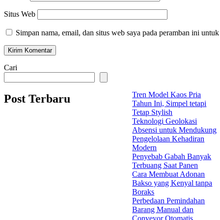
Situs Web
Simpan nama, email, dan situs web saya pada peramban ini untuk
Cari
Tren Model Kaos Pria
Post Terbaru
Tahun Ini, Simpel tetapi
Tetap Stylish
Teknologi Geolokasi
Absensi untuk Mendukung
Pengelolaan Kehadiran
Modern
Penyebab Gabah Banyak
Terbuang Saat Panen
Cara Membuat Adonan
Bakso yang Kenyal tanpa
Boraks
Perbedaan Pemindahan
Barang Manual dan
Conveyor Otomatis