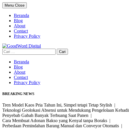
Skip
Menu
Close
to
content
Beranda
Blog
About
Contact
Privacy Policy
Cari
untuk:
Beranda
Blog
About
Contact
Privacy Policy
BREAKING NEWS
Tren Model Kaos Pria Tahun Ini, Simpel tetapi Tetap Stylish |
Teknologi Geolokasi Absensi untuk Mendukung Pengelolaan Kehad
Penyebab Gabah Banyak Terbuang Saat Panen |
Cara Membuat Adonan Bakso yang Kenyal tanpa Boraks |
Perbedaan Pemindahan Barang Manual dan Conveyor Otomatis |