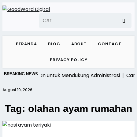
Skip
to
Cari
content
untuk:
BERANDA
BLOG
ABOUT
CONTACT
PRIVACY POLICY
BREAKING NEWS
i Online Perusahaan untuk Mendukung Administrasi |
Cara 
August 10, 2026
Tag:
olahan ayam rumahan