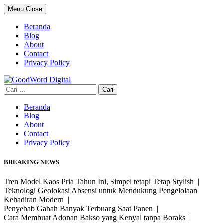
Skip
Menu
Close
to
content
Beranda
Blog
About
Contact
Privacy Policy
Cari
untuk:
Beranda
Blog
About
Contact
Privacy Policy
BREAKING NEWS
Tren Model Kaos Pria Tahun Ini, Simpel tetapi Tetap Stylish |
Teknologi Geolokasi Absensi untuk Mendukung Pengelolaan
Kehadiran Modern |
Penyebab Gabah Banyak Terbuang Saat Panen |
Cara Membuat Adonan Bakso yang Kenyal tanpa Boraks |