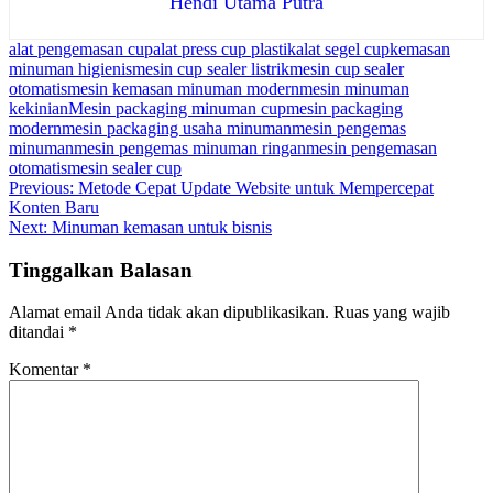
Hendi Utama Putra
alat pengemasan cup
alat press cup plastik
alat segel cup
kemasan
minuman higienis
mesin cup sealer listrik
mesin cup sealer
otomatis
mesin kemasan minuman modern
mesin minuman
kekinian
Mesin packaging minuman cup
mesin packaging
modern
mesin packaging usaha minuman
mesin pengemas
minuman
mesin pengemas minuman ringan
mesin pengemasan
otomatis
mesin sealer cup
Navigasi
Previous:
Metode Cepat Update Website untuk Mempercepat
Konten Baru
pos
Next:
Minuman kemasan untuk bisnis
Tinggalkan Balasan
Alamat email Anda tidak akan dipublikasikan.
Ruas yang wajib
ditandai
*
Komentar
*