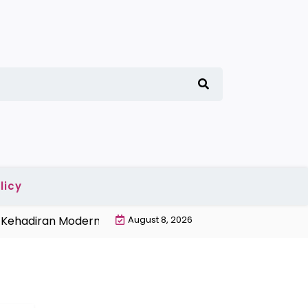
licy
ehadiran Modern |
Penyebab Gabah Banyak Terbuang S
August 8, 2026