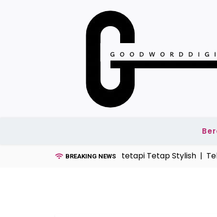
Skip
to
content
Be
l Kaos Pria Tahun Ini, Simpel tetapi Tetap Stylish |
Tekno
BREAKING NEWS