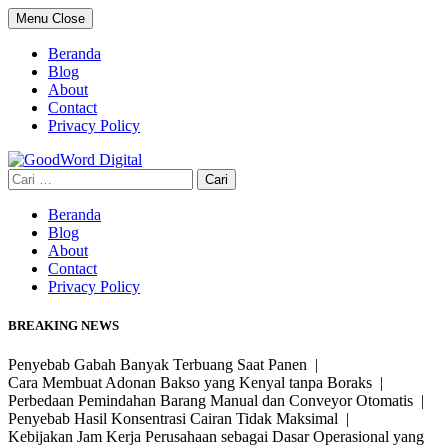
Skip
Menu
Close
to
content
Beranda
Blog
About
Contact
Privacy Policy
Cari
untuk:
Beranda
Blog
About
Contact
Privacy Policy
BREAKING NEWS
Penyebab Gabah Banyak Terbuang Saat Panen |
Cara Membuat Adonan Bakso yang Kenyal tanpa Boraks |
Perbedaan Pemindahan Barang Manual dan Conveyor Otomatis |
Penyebab Hasil Konsentrasi Cairan Tidak Maksimal |
Kebijakan Jam Kerja Perusahaan sebagai Dasar Operasional yang