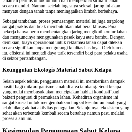
tanaman perintis untuk tumbuh dan memperkuat struktur tanah
secara mandiri. Namun, setelah tugasnya selesai, jaring ini akan
menyatu dengan tanah tanpa meninggalkan limbah berbahaya.
Sebagai tambahan, proses pemasangan material ini juga tergolong
sangat praktis dan tidak membutuhkan alat berat khusus. Para
pekerja hanya perlu membentangkan jaring mengikuti kontur lahan
dan menguncinya menggunakan pasak kayu atau bambu. Dengan
demikian, biaya operasional untuk reklamasi lahan dapat ditekan
secara signifikan tanpa mengurangi kualitas hasilnya. Oleh karena
itu, efisiensi ini menjadi daya tarik tersendiri bagi para pelaku usaha
di sektor pertambangan.
Keunggulan Ekologis Material Sabut Kelapa
Selain aspek teknis, penggunaan material ini memberikan dampak
positif bagi mikroorganisme tanah di area tambang. Serat kelapa
yang mulai membusuk akan menciptakan habitat kondusif bagi
bakteri pengurai di permukaan lahan. Kehadiran organisme ini
sangat krusial untuk mengembalikan tingkat kesuburan tanah yang
telah hilang akibat aktivitas penggalian. Selanjutnya, ekosistem yang
sehat akan terbentuk kembali secara bertahap namun pasti melalui
proses alami ini.
Kesimpulan Penggunaan Sabut Kelapa