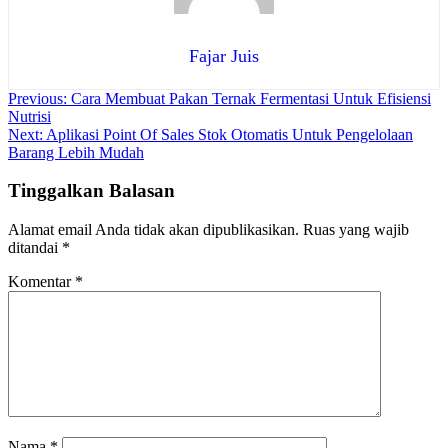
Fajar Juis
Navigasi
Previous:
Cara Membuat Pakan Ternak Fermentasi Untuk Efisiensi
Nutrisi
pos
Next:
Aplikasi Point Of Sales Stok Otomatis Untuk Pengelolaan
Barang Lebih Mudah
Tinggalkan Balasan
Alamat email Anda tidak akan dipublikasikan.
Ruas yang wajib
ditandai
*
Komentar
*
Nama
*